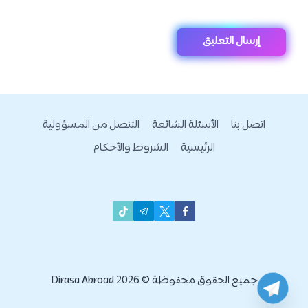
اريد التسجيل في الجامعة المانية وماهي فترة التسجيل اريد
التحاق باقرب وقت
رد
عماد
:
يقول
18 يناير، 2022 الساعة 9:23 م
تختلف المواعيد بين الجامعات، ولكن بشكل عام يبدأ التقديم
في معظم الجامعات في 15 من شهر يوليو
رد
:
Suliman
يقول