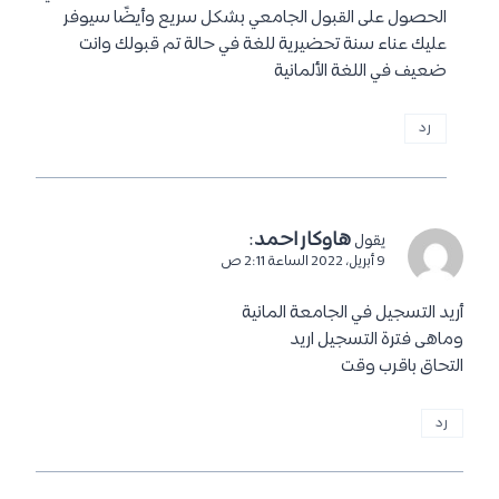
ام ايمن
:
يقول
9 نوفمبر، 2021 الساعة 6:54 ص
كم معدل القبول في الجامعات الالمانية الخاصة للطب باللغة
الانكليزية
وكم عدد السنوات والتكاليف السنوية
رد
عماد
:
يقول
9 نوفمبر، 2021 الساعة 4:23 م
يمكنك قراءة مقالنا حول (دراسة الطب في المانيا) وسوف
تحصلين على كل المعلومات التي ترغبين بها
https://www.dirasaabroad.com/study-medicine-in-
germany/