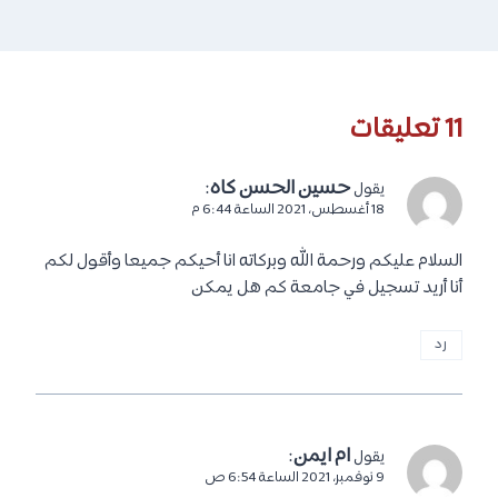
طلبًا من الطلاب الدوليين حيث أنها تعتمد على النظام الأمريكية في
الدراسة.
الموقع الرسمي للجامعة :
schiller
.
تعرف على :
منح لدراسة الطب البشري للطلاب الدوليين في مختلف
دول العالم
.
8- جامعة لودفيغ ماكسيميليان :
تعتبر هذه الجامعة واحدة من أهم الجامعات في ألمانيا. ويصل معدل
القبول السنوي في هذه الجامعة الى 55% من الطلاب الذين يتقدمون
لها. تقدم الجامعة برامج البكالوريوس والماجستير والدكتوراه للطلاب
المحليين والدوليين. كما تعتمد فرصتك في الحصول على القبول في
هذه الجامعة على الدرجة التي تسعى للحصول عليها.
حيث تعتبر الدراسة في برامج الطب وعلم النفس لديها معدل قبول