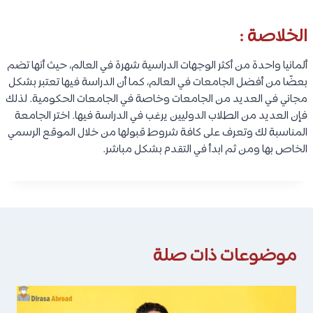
تعرف على :
برنامج تميز للمنح الدراسية الممول بالكامل من قِبل SBW
Berlin لدراسة البكالوريوس والماجستير
.
5- جامعة هومبولت في برلين :
تحتل هذه الجامعة المرتبة رقم 57 عالميًا. كما أنها تعتبر واحدة من
أقدم الجامعات في برلين. تضم الجامعة أكثر من 10% من الطلاب
الدوليين الغير ألمان. وتقدم هذه الجامعة عدد كبير من البرامج في
مجالات دراسية مختلفة، كام أن البرامج في هذه الجامعة منها العديد
الذي يتم تدريسه باللغة الانجليزية.
الموقع الرسمي للجامعة :
hu-berlin
.
تعرف على :
منح ألمانيا لطلاب الثانوية العامة المهتمين بالأبحاث
الفيزيائية
.
6- جامعة ميونخ التقنية :