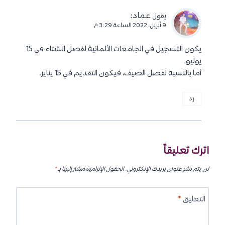
رد
:
Kleithime
يقول
5 يناير، 2022 الساعة 8:52 م
السلام عليكم انا طالبه في السنة الثانية اقتصاد وأريد اكمل
دراستي فى ألمانيا اريد تفاصيل عن كيفية التسجيل إذا كان
ممكن قبولى هناك وكم تكاليف الدراسه
الله ال أجابوني يعطيهم الصحه والعافية يارب
رد
عماد
:
يقول