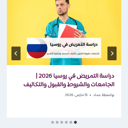
تحتل هذه الجامعة المرتبة رقم 46 عالميًا، والمرتبة رقم 47 من حيث
الترتيب الأكاديمي للجامعات الدولية. كما أنها تعتبر واحدة من أرخص
الجامعات في ألمانيا والعالم أيضًا. تضم الجامعة عددًا كبيرًا من الطلاب
الدوليين يصل الى 5,000 طالب الذي مجموعة 16% من طلاب
الجامعة.
الموقع الرسمي للجامعة :
tum
.
تعرف على :
منح معهد جوته لعام 2022 للدراسة في الجامعات الألمانية
ومنح خاصة بالفتيات
.
7- جامعة شيلر الدولية :
من أكثر الدورات شعبية في هذه الجامعة هي التمريض والأعمال
التجارية الدولية، كما يوجد للجامعة حرمين جامعيين أحدهما في
ألمانيا والآخر في فلوريدا في الولايات المتحدة الأمريكية. ويتم التدريس
في هذه الجامعة باللغة الانجليزية، وهذا يجعلها بين أكثر الجامعات