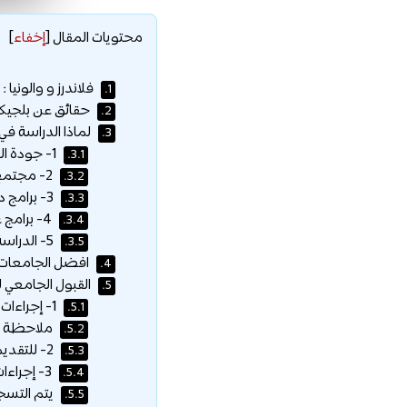
محتويات المقال
[
إخفاء
]
فلاندرز و والونيا :
1.
حقائق عن بلجيكا 
2.
لماذا الدراسة في 
3.
1- جودة الحياة عالية في بلجيكا :
3.1.
2- مجتمع مفتوح ومتعدد الثقافات :
3.2.
3- برامج دراسية عالية الجودة :
3.3.
4- برامج عديدة بأسعار معقولة :
3.4.
5- الدراسة في منتصف أوروبا :
3.5.
افضل الجامعات ف
4.
القبول الجامعي لـ
5.
1- إجراءات القبول والتسجيل لدرجة البكالوريوس :
5.1.
ملاحظة ه
5.2.
2- للتقديم في البكالوريوس المتخصص :
5.3.
3- إجراءات القبول والتقديم على الماجستير :
5.4.
يتم التسجيل في
5.5.