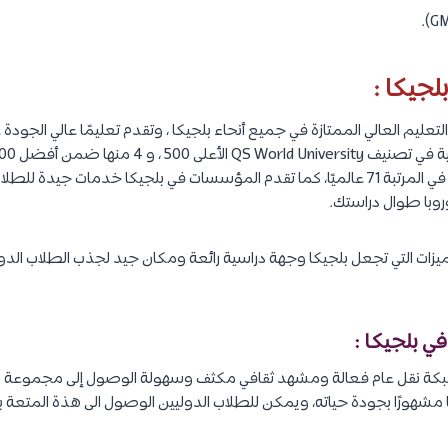
لجيكا :
ليم العالي الممتازة في جميع أنحاء بلجيكا ، وتقدم تعليمًا عالي الجودة
هي KU Leuven ، حيث جاءت في المرتبة 71 عالميًا، كما تقدم المؤسسات في بلجيكا خدمات
روبا طوال دراستك.
ات التي تجعل بلجيكا وجهة دراسية رائعة ومكان جيد لجذب الطلاب الدول
بكة نقل عام فعالة ومشهد ثقافي مكثف وسهولة الوصول إلى مجموعة م