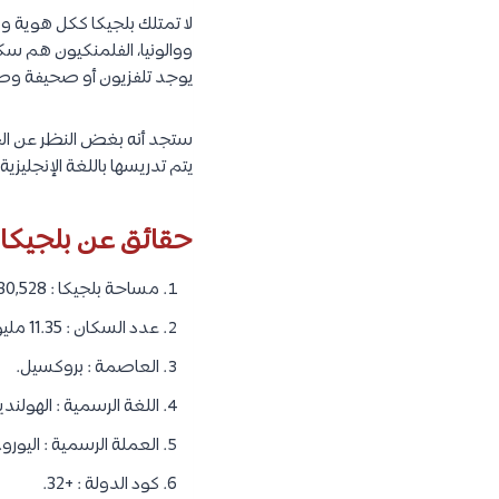
لا تمتلك بلجيكا ككل هوية وط
ووالونيا، الفلمنكيون هم سكا
يوجد تلفزيون أو صحيفة وطني
ستجد أنه بغض النظر عن الجام
يتم تدريسها باللغة الإنجليزية 
حقائق عن بلجيكا 
مساحة بلجيكا : 30,528 كيلومتر مربع.
عدد السكان : 11.35 مليون نسمة.
العاصمة : بروكسيل.
اللغة الرسمية : الهولندية،
العملة الرسمية : اليورو.
كود الدولة : +32.