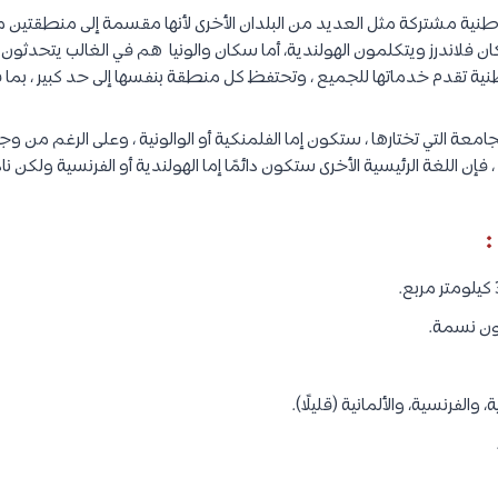
نية مشتركة مثل العديد من البلدان الأخرى لأنها مقسمة إلى منطقتين متم
ن فلاندرز ويتكلمون الهولندية، أما سكان والونيا هم في الغالب يتحدثون ال
ة تقدم خدماتها للجميع ، وتحتفظ كل منطقة بنفسها إلى حد كبير ، بما 
عة التي تختارها ، ستكون إما الفلمنكية أو الوالونية ، وعلى الرغم من وج
، فإن اللغة الرئيسية الأخرى ستكون دائمًا إما الهولندية أو الفرنسية ولكن ناد
:
 والفرنسية، والألمانية (قليلًا).