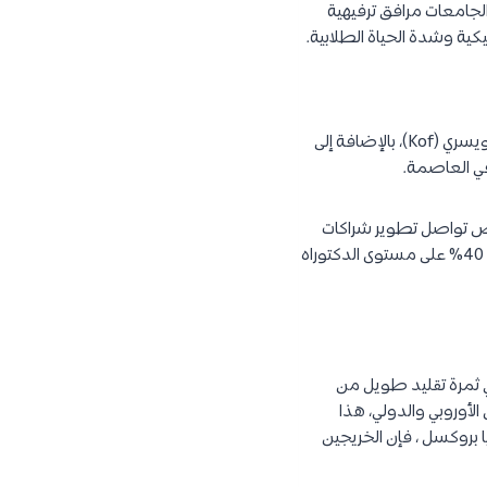
لجامعات مرافق ترفيهية
كية وشدة الحياة الطلابية.
لعدة سنوات ظهرت بلجيكا من بين أعلى 3 دول معولمة في العالم وفقًا لترتيب المعهد الاقتصادي السويسري (Kof)، بالإضافة إلى
 في العاصمة.
وص تواصل تطوير شراكات
جديدة مع المؤسسات الأجنبية لتسهيل وتعزيز حركة الطلاب والباحثين، حيث حوالي 20% من الطلاب و 40% على مستوى الدكتوراه
هي ثمرة تقليد طويل من
لأوروبي والدولي، هذا
 بروكسل ، فإن الخريجين