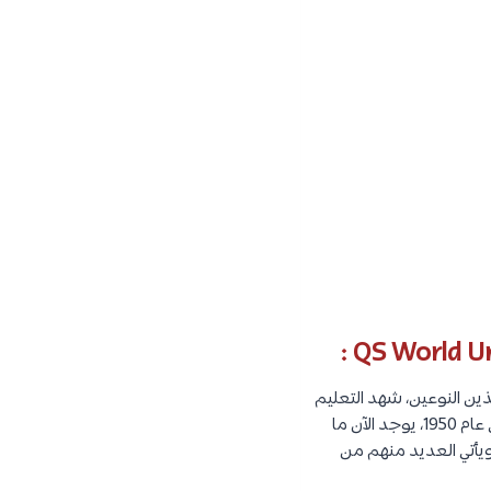
ن النوعين، شهد التعليم
العالي في البلاد نمواً هائلاً منذ أن أصبح مستقلاً في عام 1945، من 10 مؤسسات فقط للتعليم العالي في عام 1950، يوجد الآن ما
6,0 طالب دولي في إندونيسيا ، ويأتي العديد منهم من