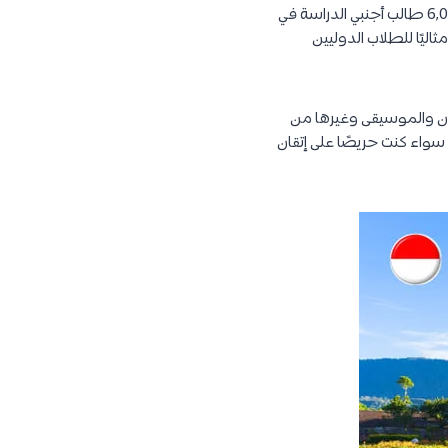
إندونيسيا مجتمع متنوع مع مئات من المجموعات والثقافات واللغات العرقية المتميزة، اختار حوالي 6,000 طالب أجنبي الدراسة في
ليًا للطلاب الدوليين
ون والموسيقى وغيرها من
سواء كنت حريصًا على إتقان