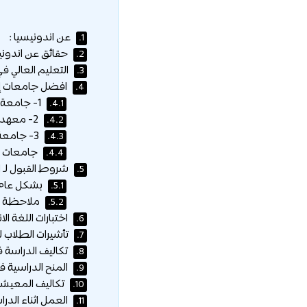
عن اندونيسيا :
1.
حقائق عن اندونيس
2.
التعليم العالي في
3.
افضل جامعات إندونيسيا اعتما
4.
1- جامعة اندونيسيا :
4.1.
2- معهد باندونج للتكنولوجيا (ITB) :
4.2.
3- جامعة جادجا مدى (UGM) :
4.3.
جامعات اخ
4.4.
شروط القبول لـ ا
5.
بشكل عام س
5.1.
ملاحظة ه
5.2.
اختبارات اللغة الان
6.
تأشيرات الطلاب لـ
7.
تكاليف الدراسة ف
8.
المنح الدراسية في
9.
تكاليف المعيشة 
10.
العمل اثناء الدرا
11.