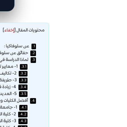
محتويات المقال
[
إخفاء
]
عن سلوفاكيا :
1.
حقائق عن سلوفاك
2.
لماذا الدراسة في 
3.
1- معايير تعليمية وبحثية عالية :
3.1.
2- تكاليف دراسية ومعيشية منخفضة :
3.2.
3- طريقة فعالة لتعلم لغة جديدة :
3.3.
4- زيادة فرص العمل الخاصة بك :
3.4.
5- العديد من برامج المنح الدراسية :
3.5.
أفضل الكليات وا
4.
1- جامعة زيلينا – كلية الهندسة المدنية :
4.1.
2- كلية الهندسة المعمارية في الجامعة السلوفاكية للتكنولوجيا :
4.2.
3- كلية الصيدلة في جامعة جامعة كومينيوس :
4.3.