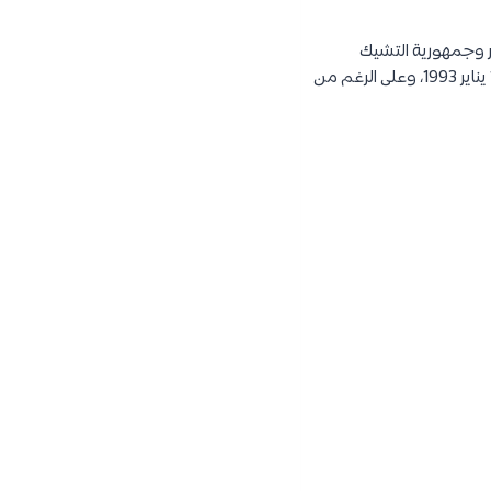
5 دول : بولندا والنمسا والمجر وجمهورية التشيك
وأوكرانيا، لا يزال العديد من الأجانب يستبدلونها بأسلافها ، تشيكوسلوفاكيا ، التي توقفت عن الوجود في 1 يناير 1993، وعلى الرغم من