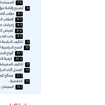
المستندات
7.6.
تصريح إقامة مؤق
8.
طلاب الاتح
8.1.
الطلاب الد
8.2.
إجراءات طل
8.3.
لغرض الد
8.4.
يجب تقديم
8.5.
تكاليف الدراسة ف
9.
المنح الدراسية ل
10.
أنواع المنح
10.1.
كيفية ال
10.2.
تكاليف المعيشة 
11.
العمل أثناء الدر
12.
نصائح للطل
12.1.
الخلاصة :
13.
المصادر :
13.1.