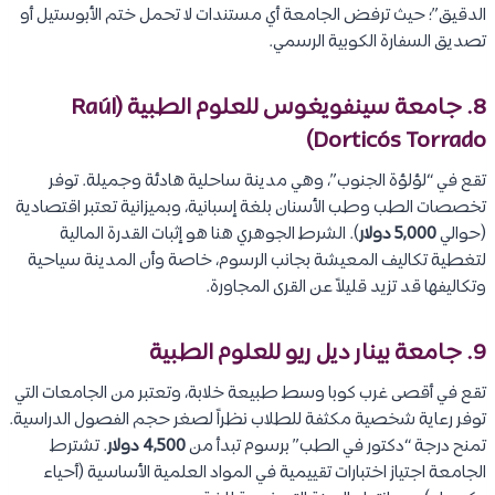
الدقيق”؛ حيث ترفض الجامعة أي مستندات لا تحمل ختم الأبوستيل أو
تصديق السفارة الكوبية الرسمي.
8. جامعة سينفويغوس للعلوم الطبية (Raúl
Dorticós Torrado)
تقع في “لؤلؤة الجنوب”، وهي مدينة ساحلية هادئة وجميلة. توفر
تخصصات الطب وطب الأسنان بلغة إسبانية، وبميزانية تعتبر اقتصادية
(حوالي
5,000 دولار
). الشرط الجوهري هنا هو إثبات القدرة المالية
لتغطية تكاليف المعيشة بجانب الرسوم، خاصة وأن المدينة سياحية
وتكاليفها قد تزيد قليلاً عن القرى المجاورة.
9. جامعة بينار ديل ريو للعلوم الطبية
تقع في أقصى غرب كوبا وسط طبيعة خلابة، وتعتبر من الجامعات التي
توفر رعاية شخصية مكثفة للطلاب نظراً لصغر حجم الفصول الدراسية.
تمنح درجة “دكتور في الطب” برسوم تبدأ من
4,500 دولار
. تشترط
الجامعة اجتياز اختبارات تقييمية في المواد العلمية الأساسية (أحياء