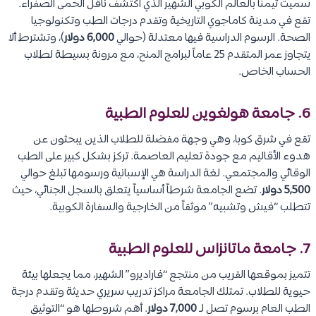
سميت تيمناً بالعالم الكوبي الشهير الذي اكتشف ناقل الحمى الصفراء.
تقع في مدينة كاماجوي التاريخية وتقدم درجات الطب وتكنولوجيا
الصحة. الرسوم الدراسية فيها معتدلة (حوالي
6,000 دولار
)، وتشترط ألا
يتجاوز عمر المتقدم 25 عاماً لبرامج المنح، مع مرونة بسيطة لطلاب
الحساب الخاص.
6. جامعة هولغوين للعلوم الطبية
تقع في شرق كوبا، وهي وجهة مفضلة للطلاب الذين يبحثون عن
هدوء الأقاليم مع جودة تعليم العاصمة. تركز بشكل كبير على الطب
الوقائي والمجتمعي. لغة الدراسة هي الإسبانية ورسومها تبلغ حوالي
5,500 دولار
. تضع الجامعة شرطاً أساسياً يتعلق بالسجل الجنائي، حيث
تتطلب “فيش وتشبيه” موثقاً من الخارجية والسفارة الكوبية.
7. جامعة ماتانزاس للعلوم الطبية
تتميز بموقعها القريب من منتجع “فاراديرو” الشهير، مما يجعلها بيئة
حيوية للطلاب. تمتلك الجامعة مراكز تدريب سريري حديثة وتقدم درجة
الطب العام برسوم تصل لـ
7,000 دولار
. أهم شروطها هو “التوثيق