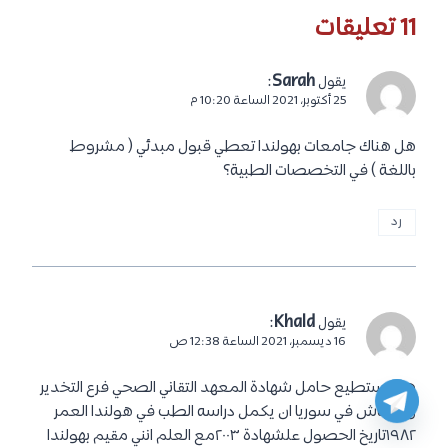
11 تعليقات
:
Sarah
يقول
25 أكتوبر، 2021 الساعة 10:20 م
هل هناك جامعات بهولندا تعطي قبول مبدئي ( مشروط
باللغة ) في التخصصات الطبية؟
رد
:
Khald
يقول
16 ديسمبر، 2021 الساعة 12:38 ص
هل يستطيع حامل شهادة المعهد التقاني الصحي فرع التخدير
والانعاش في سوريا ان يكمل دراسه الطب في هولندا العمر
١٩٨٢تاريخ الحصول علشهادة ٢٠٠٣مع العلم انني مقيم بهولندا