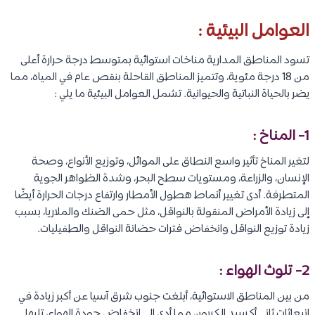
العوامل البيئية :
تسود المناطق المدارية مناخات استوائية بمتوسط ​​درجة حرارة أعلى
من 18 درجة مئوية، وتتميز المناطق القاحلة بنقص عام في المياه، مما
يضر بالحياة النباتية والحيوانية. تشمل العوامل البيئية ما يلي :
1- المناخ :
لتغير المناخ تأثير واسع النطاق على الموائل، وتوزيع الأنواع، وصحة
الإنسان، والزراعة، ومستويات سطح البحر، وشدة الظواهر الجوية
المتطرفة. أدى تغيير أنماط هطول الأمطار وارتفاع درجات الحرارة أيضًا
إلى زيادة الأمراض المنقولة بالنواقل، مثل حمى الضنك والملاريا، بسبب
زيادة توزيع النواقل وانخفاض فترات حضانة النواقل والطفيليات.
2- تلوث الهواء :
من بين المناطق الاستوائية، أبلغت جنوب شرق آسيا عن أكبر زيادة في
انبعاثات ثاني أكسيد الكربون مما أدى إلى انخفاض جودة الهواء، تليها