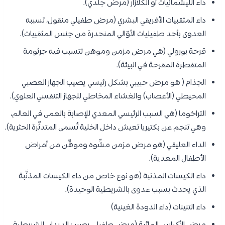
داء الليشمانيات أو الكلازار (مرض جلدي).
داء المثقبيات الأفريقي البشري (مرض طفيلي منقول، تسببه
العدوى بأحد طفيليات الأوّالي المنحدرة من جنس المثقبيات).
قرحة بورولي (هي مرض مزمن وموهن تتسبب فيه جرثومة
المتفطرة المقرحة في البيئة).
الجذام ( هو مرض حبيبي بشكل رئيسي يصيب الجهاز العصبي
المحيطي (الأعصاب) والغشاء المخاطي للجهاز التنفسي العلوي).
التراخوما (هي السبب الرئيسي المعدي للإصابة بالعمى في العالم،
وهي تنجم عن بكتيريا تعيش داخل الخلية تُسمى المتدثّرة الحثرية).
الداء العليقي (هو مرض مزمن مشِّوه وموهِّن من أمراض
الأطفال المعدية).
داء الكيسات المذنبة (هو نوع خاص من داء الكيسات المذنَّبة
الذي يحدث بسبب عدوى بالشريطية الوحيدة).
داء التنينات (داء الدودة الغينية)