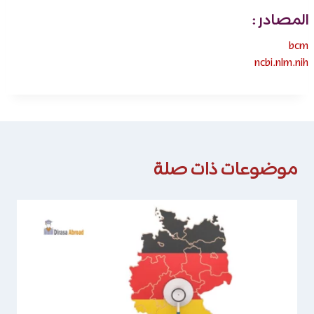
المصادر :
bcm
ncbi.nlm.nih
موضوعات ذات صلة