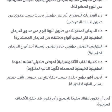
مرض الأكياس المائية (مرض طفيلي يصيب الديدان الشريطية
من النوع المشوكة).
داء الفيلاريات اللمفاوي (مرض طفيلي يحدث بسبب عدوى عن
طريق لدغات البعوض).
داء الديدان المنقولة عن طريق التربة (نوع من عدوى الديدان
الطفيلية التي تسببها أنواع مختلفة من الديدان المستديرة)
البلهارسيا (مرض طفيلي حاد ومزمن، يسببه أحد أنواع الديدان
الطفيلية).
داء كلابية الذنب (الأنكوسركية) (مرض طفيلي تسبّبه الدودة
الطفيلية الخيطية المسماة كلّابية الذنب المتلوّية)
الجرب (هو طفح جلدي يسبب حكة تنتج عن سوس ناقب صغير
يسمى القارمة الجَرَبية).
آمل أن يكون مقالنا مفيدًا للجميع وأن يكون قد حقق الأهداف
المرجوة.