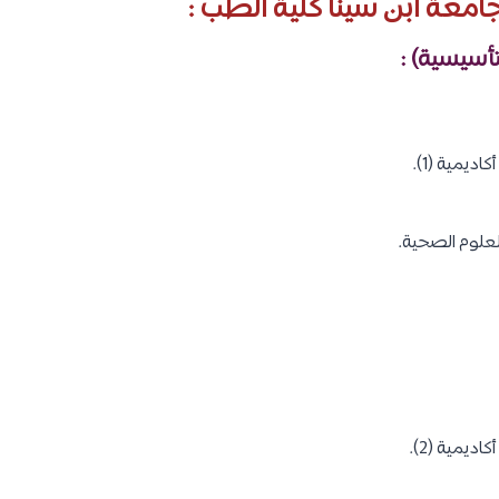
امعة ابن سينا كلية الطب :
تأسيسية) :
اديمية (1).
لعلوم الصحية.
اديمية (2).