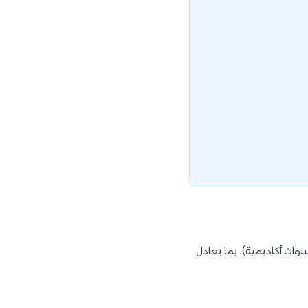
دة الحصول على درجة البكالوريوس في الطب البشري 6 سنوات كاملة (1 سنة تأسيسية + 5 سنوات أكاديمية). بما يعادل