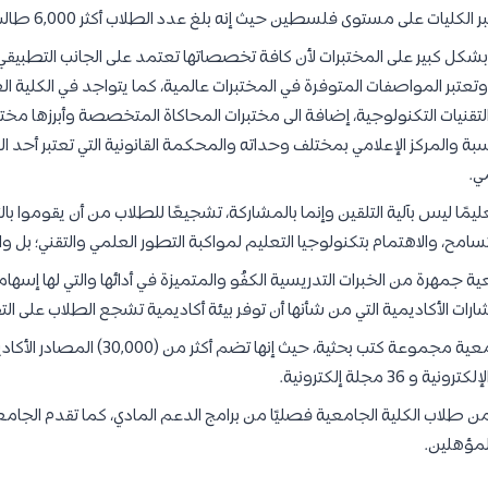
الكليات على مستوى فلسطين حيث إنه بلغ عدد الطلاب أكثر 6,000 طالب وطالبة.
بشكل كبير على المختبرات لأن كافة تخصصاتها تعتمد على الجانب التطبيقي
دث التقنيات التكنولوجية، إضافة الى مختبرات المحاكاة المتخصصة وأبرزها مخ
بة والمركز الإعلامي بمختلف وحداته والمحكمة القانونية التي تعتبر أحد ا
ي.
يمًا ليس بآلية التلقين وإنما بالمشاركة، تشجيعًا للطلاب من أن يقوموا بالتف
سامح، والاهتمام بتكنولوجيا التعليم لمواكبة التطور العلمي والتقني؛ بل وال
ة جمهرة من الخبرات التدريسية الكفُو والمتميزة في أدائها والتي لها إسه
ات الأكاديمية التي من شأنها أن توفر بيئة أكاديمية تشجع الطلاب على الت
تضم مكتبة الكلية الجامعية مجموعة كتب بحثية،
تفيد أكثر من 5,900 من طلاب الكلية الجامعية فصليًا من برامج الدعم المادي، كما تقدم ال
لمؤهلين.