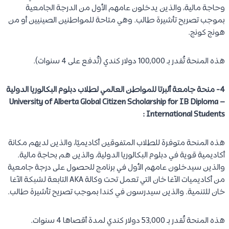
وحاجة مالية، والذين يدخلون عامهم الأول من الدرجة الجامعية
بموجب تصريح تأشيرة طالب. وهي متاحة للمواطنين الصينيين أو من
هونج كونج.
هذه المنحة تُقدر بـ 100,000 دولار كندي (تُدفع على 4 سنوات).
4- منحة جامعة ألبرتا للمواطن العالمي لطلاب دبلوم البكالوريا الدولية
– University of Alberta Global Citizen Scholarship for IB Diploma
International Students :
هذه المنحة متوفرة للطلاب المتفوقين أكاديميًا، والذين لديهم مكانة
أكاديمية قوية في دبلوم البكالوريا الدولية، والذين هم بحاجة مالية.
والذين سيدخلون عامهم الأول في برنامج للحصول على درجة جامعية
من أكاديميات الآغا خان التي تعمل تحت وكالة AKA التابعة لشبكة الآغا
خان للتنمية. والذين سيدرسون في كندا بموجب تصريح تأشيرة طالب.
هذه المنحة تُقدر بـ 53,000 دولار كندي لمدة أقصاها 4 سنوات.