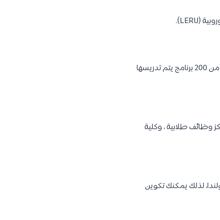
ستجد في جامعة أمستردام الكثير من برامج الدرجات العلمية الدولية لأي جامعة في أوروبا، مع ما يقرب من 200 برنامج يتم تدريسها
كز وظائف طلابية ، وكلية
في الجامعة هم من خارج هولندا، لذلك يمكنك تكوين