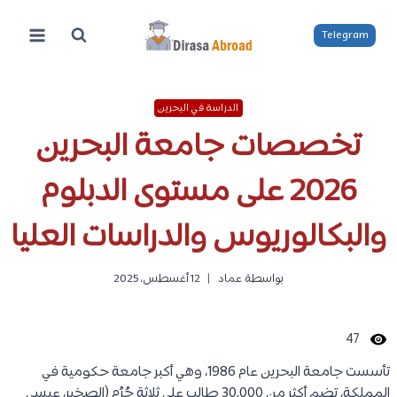
لتجاوز
لى
Telegram
لمحتوى
الدراسة في البحرين
تخصصات جامعة البحرين
2026 على مستوى الدبلوم
والبكالوريوس والدراسات العليا
بواسطة
عماد
12 أغسطس، 2025
47
تأسست جامعة البحرين عام 1986، وهي أكبر جامعة حكومية في
المملكة، تضم أكثر من 30,000 طالب على ثلاثة حُرُم (الصخير، عيسى