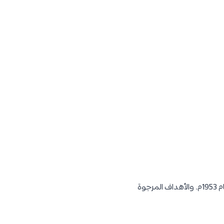
بدأت الدراسة في قسم هندسة طيران بكلية الهندسة في جامعة القاهرة كقسم مستقبل بذاته منذ عام 1953م. والأهداف المرجوة