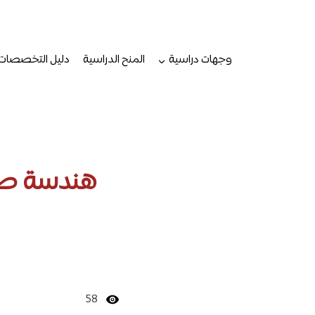
لتجاوز
لى
لمحتوى
وجهات دراسية
المنح الدراسية
دليل التخصصات
هندسة طير
58