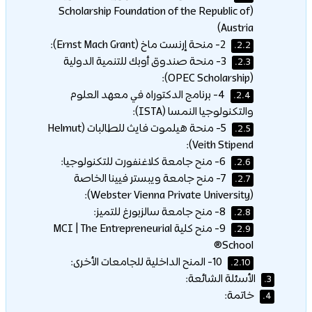
(Scholarship Foundation of the Republic of
Austria)
2- منحة إرنست ماخ (Ernst Mach Grant):
2.2.
3- منحة صندوق أوبك للتنمية الدولية
2.3.
(OPEC Scholarship):
4- برنامج الدكتوراه في معهد العلوم
2.4.
والتكنولوجيا النمسا (ISTA):
5- منحة هيلموت فايث للطالبات (Helmut
2.5.
Veith Stipend):
6- منح جامعة كلاغنفورت للتكنولوجيا:
2.6.
7- منح جامعة ويبستر فيينا الخاصة
2.7.
(Webster Vienna Private University):
8- منح جامعة سالزبورغ للتميز:
2.8.
9- منح كلية MCI | The Entrepreneurial
2.9.
School®
10- المنح الداخلية للجامعات الأخرى:
2.10.
الأسئلة الشائعة:
3.
خاتمة:
4.