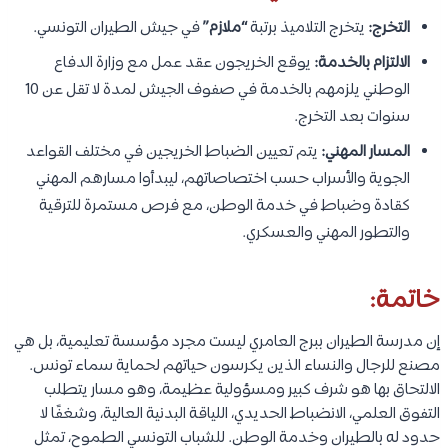
التخرج:
يتخرج التلاميذ برتبة
“ملازم”
في جيش الطيران التونسي.
الالتزام بالخدمة:
يوقع الخريجون عقد عمل مع وزارة الدفاع
الوطني يلزمهم بالخدمة في صفوف الجيش لمدة لا تقل عن 10
سنوات بعد التخرج.
المسار المهني:
يتم تعيين الضباط الخريجين في مختلف القواعد
الجوية والأسراب حسب اختصاصاتهم، ليبدأوا مسارهم المهني
كقادة وضباط في خدمة الوطن، مع فرص مستمرة للترقية
والتطور المهني والعسكري.
خاتمة:
إن مدرسة الطيران ببرج العامري ليست مجرد مؤسسة تعليمية، بل هي
مصنع للرجال والنساء الذين يكرسون حياتهم لحماية سماء تونس.
الالتحاق بها هو شرف كبير ومسؤولية عظيمة، وهو مسار يتطلب
التفوق العلمي، الانضباط الحديدي، اللياقة البدنية العالية، وشغفًا لا
حدود له بالطيران وخدمة الوطن. للشباب التونسي الطموح، تمثل