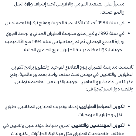
متميزًا على الصعيد القومي والافريقي تحت إشراف وزارة النقل
والمواصلات.
في سنة 1984، أحدثت الأكاديمية الجوية ووقع تركيزها بصفاقس
في سنة 1992، وقع إلحاق مدرسة الطيران المدني والرصد الجوي
بوزارة الدفاع الوطني، ثم تم إدماجها في سنة 1994 مع الأكاديمية
الجوية، ليكوّنا معًا مدرسة الطيران ببرج العامري الحالية.
تأسست مدرسة الطيران ببرج العامري لتوحيد وتطوير برامج تكوين
الطيارين والتقنيين في تونس تحت سقف واحد بمعايير عالمية. يقع
مقرها في قاعدة برج العامري الجوية، بالقرب من العاصمة تونس،
وتلعب دورًا استراتيجيًا في:
تكوين الضباط الطيارين:
إعداد وتدريب الطيارين المقاتلين، طياري
النقل، وطياري المروحيات.
تكوين المهندسين والتقنيين:
تخريج ضباط مهندسين وتقنيين في
مختلف اختصاصات الطيران مثل ميكانيك الطائرات، إلكترونيات