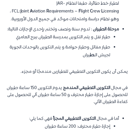
لطيار خط طائرة، طبقا لنظام JAR-
icensing ،
FCL
:J
oint
A
viation
R
equirements –
F
light
C
rew
L
وهو نظام دراسة وامتحانات موحّد في جميع الدول الأوروبية.
مرحلة الطيران
: تدوم سنة ونصف وتختم بإحدى الإجازات التالية:
طيار نقل و يتم التكوين بمدرسة الطيران ببرج العامري
طيار مقاتل وطيار حوامة و يتم التكوين بالوحدات الجوية
لجيش الـ
ط
يران
يمكن أن يكون التكوين التطبيقي للطيارين مندمجًا أو مجزء.
في مجال
التكوين التطبيقي المندمج
يدوم التكوين 150 ساعة طيران
للحصول على إجازة طيار محترف و 50 ساعة طيران آلي للحصول على
كفاءة الطيران الآلي.
أما في مجال
التكوين التطبيقي المجزأ
فهي كما يلي:
إجازة طيار محترف: 200 ساعة طيران