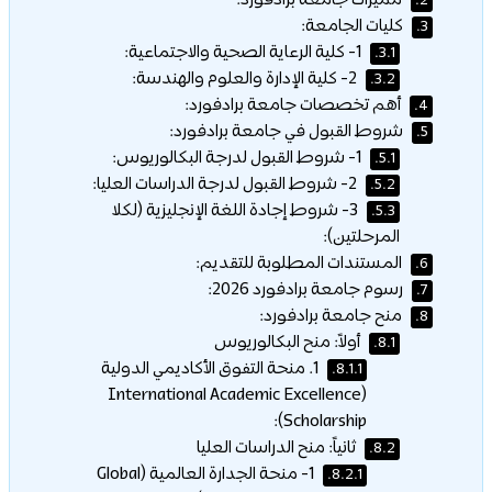
مميزات جامعة برادفورد:
2.
كليات الجامعة:
3.
1- كلية الرعاية الصحية والاجتماعية:
3.1.
2- كلية الإدارة والعلوم والهندسة:
3.2.
أهم تخصصات جامعة برادفورد:
4.
شروط القبول في جامعة برادفورد:
5.
1- شروط القبول لدرجة البكالوريوس:
5.1.
2- شروط القبول لدرجة الدراسات العليا:
5.2.
3- شروط إجادة اللغة الإنجليزية (لكلا
5.3.
المرحلتين):
المستندات المطلوبة للتقديم:
6.
رسوم جامعة برادفورد 2026:
7.
منح جامعة برادفورد:
8.
أولاً: منح البكالوريوس
8.1.
1. منحة التفوق الأكاديمي الدولية
8.1.1.
(International Academic Excellence
Scholarship):
ثانياً: منح الدراسات العليا
8.2.
1- منحة الجدارة العالمية (Global
8.2.1.