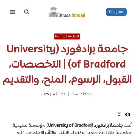
لتجاوز
لى
Telegram
لمحتوى
الدراسة في أوروبا
جامعة برادفورد (University
of Bradford) | التخصصات،
القبول، الرسوم، المنح، والتقديم
بواسطة
عماد
23 نوفمبر، 2025
21
تُعد
جامعة برادفورد (University of Bradford)
مؤسسة تعليمية
حكومية ذات تاريخ طويل يركز على الابتكار والتأثير الاجتماعي. تقع