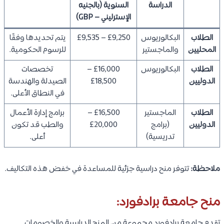
الدراسة
السنوية (بالجنيه
الإسترليني – GBP)
الطلاب
البكالوريوس
£9,250 – £9,535
يتم تحديدها وفقًا
المحليين
والماجستير
للرسوم الحكومية.
الطلاب
البكالوريوس
£16,000 –
تخصصات
الدوليين
£18,500
الصيدلة والهندسة
في النطاق الأعلى.
الطلاب
الماجستير
£16,500 –
برامج إدارة الأعمال
الدوليين
(برامج
£20,000
والطب قد تكون
تدريسية)
أعلى.
ملاحظة:
تتوفر منح دراسية جزئية للمساعدة في خفض هذه التكاليف.
منح جامعة برادفورد:
تقدم جامعة برادفورد مجموعة من المنح الدراسية والخصومات