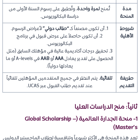
مدة
تُمنح
لمرة واحدة
، وتُطبق على رسوم السنة الأولى من
المنحة
دراسة البكالوريوس.
شروط
1. أن تكون مصنفاً كـ
“طالب دولي”
لأغراض الرسوم.
الأهلية
2. أن تكون حاصلاً على عرض قبول في برنامج
البكالوريوس.
3. تحقيق درجات أكاديمية عالية في مؤهلك السابق (مثل
الحصول على تقدير يعادل
AAA
أو
AAB
في A-levels أو ما
يعادلها دولياً).
طريقة
تلقائية.
يتم النظر في جميع المتقدمين المؤهلين تلقائياً
التقديم
عند تقديم طلب القبول عبر UCAS.
ثانياً: منح الدراسات العليا
1- منحة الجدارة العالمية (Global Scholarship –
Master’s)
تعد هذه المنحة هي الأكثر شيوعاً وتنافسية لطلاب الماجستير الدوليين