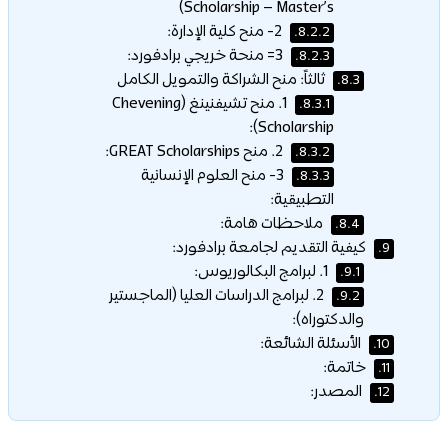
Scholarship – Master’s)
2- منح كلية الإدارة:
8.2.2.
3= منحة خريجي برادفورد:
8.2.3.
ثالثاً: منح الشراكة والتمويل الكامل
8.3.
1. منح تشيفنينغ (Chevening
8.3.1.
Scholarship):
2. منح GREAT Scholarships:
8.3.2.
3- منح العلوم الإنسانية
8.3.3.
التطبيقية:
ملاحظات هامة:
8.4.
كيفية التقديم لجامعة برادفورد:
9.
1. لبرامج البكالوريوس:
9.1.
2. لبرامج الدراسات العليا (الماجستير
9.2.
والدكتوراه):
الأسئلة الشائعة:
10.
خاتمة:
11.
المصدر:
12.