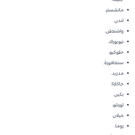
مانشستر.
لندن.
واشنطن.
نيويورك.
طوكيو.
سنغافورة.
مدريد.
جاكارتا.
بكين.
تورنتو.
ميلان.
روما.