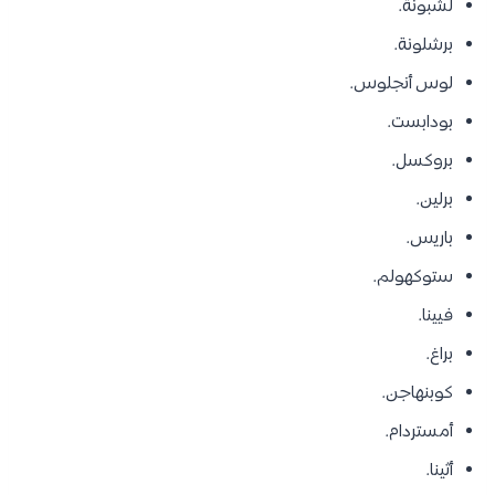
لشبونة.
برشلونة.
لوس أنجلوس.
بودابست.
بروكسل.
برلين.
باريس.
ستوكهولم.
فيينا.
براغ.
كوبنهاجن.
أمستردام.
أثينا.