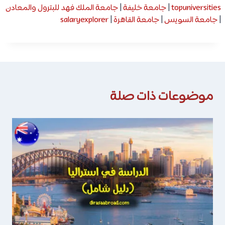
topuniversities
|
جامعة خليفة
|
جامعة الملك فهد للبترول والمعادن
|
جامعة السويس
|
جامعة القاهرة
|
salaryexplorer
موضوعات ذات صلة