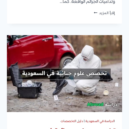
وتداعيات الجرائم الواقعة. كما…
تخصص
إقرأ المزيد
العلوم
الجنائية
:
التعريف،
المهارات
والسمات
المطلوبة،
مواد
التخصص،
الفرص
الوظيفية،
وأفضل
الجامعات
الدراسة في السعودية
|
دليل التخصصات