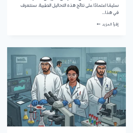
سليمًا اعتمادًا على نتائج هذه التحاليل الطبية. سنتعرف
في هذا…
ماجستير
إقرأ المزيد
مختبرات
طبية
:
شروط
القبول،
أفضل
التخصصات،
وسلم
الرواتب