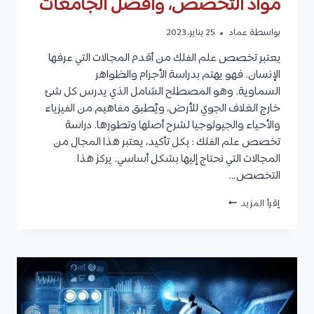
مواد التخصص، وأفضل الجامعات
بواسطة
عماد
25 يناير، 2023
يعتبر تخصص علم الفلك من أقدم المجالات التي عرفها
الإنسان. فهو يهتم بدراسة الأجرام والظواهر
السماوية. وهو المصطلح الشامل الذي يدرس كل شئ
خارج الغلاف الجوي للأرض، ويُطبق مفاهيم من الفيزياء
والأحياء والجيولوجيا لشرح أصلها وتطورها. دراسة
تخصص علم الفلك : بكل تأكيد، يعتبر هذا المجال من
المجالات التي نحتاج إليها بشكل أساسي. يركز هذا
التخصص…
تخصص
إقرأ المزيد
علم
الفلك
(ASTRONOMY):
مدة
الدراسة،
متطلبات
القبول،
مواد