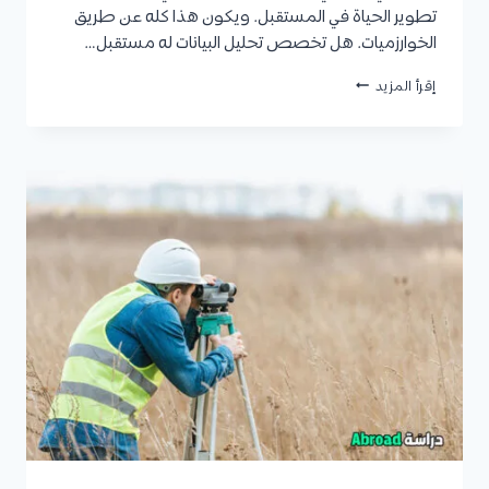
تطوير الحياة في المستقبل. ويكون هذا كله عن طريق
الخوارزميات. هل تخصص تحليل البيانات له مستقبل…
تخصص
إقرأ المزيد
تحليل
البيانات:
مدة
الدراسة،
مواد
التخصص،
أنواع
تحليل
البيانات،
مجالات
العمل،
متوسط
الرواتب،
وأفضل
الجامعات