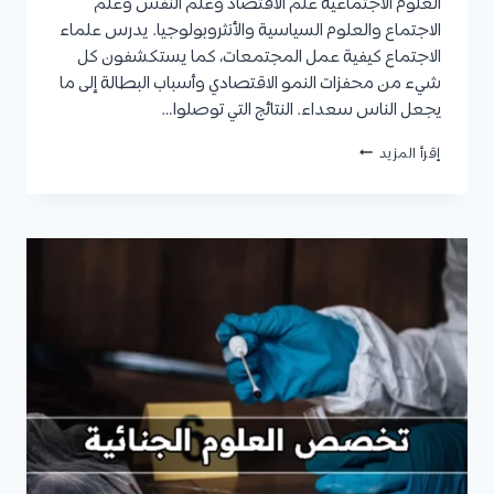
العلوم الاجتماعية علم الاقتصاد وعلم النفس وعلم
الاجتماع والعلوم السياسية والأنثروبولوجيا. يدرس علماء
الاجتماع كيفية عمل المجتمعات، كما يستكشفون كل
شيء من محفزات النمو الاقتصادي وأسباب البطالة إلى ما
يجعل الناس سعداء. النتائج التي توصلوا…
تخصص
إقرأ المزيد
العلوم
الاجتماعية
:
المميزات،
الفروع،
مدة
الدراسة،
مجالات
العمل،
مستقبل
التخصص،
وأفضل
الجامعات
العالمية
والعربية