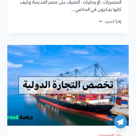
المصريات : الإيجابيات : التعرف على مصر القديمة وكيف
كانوا يفكرون في الماضي….
علم
إقرأ المزيد
المصريات
:
مدة
الدراسة،
مواد
التخصص،
مجالات
العمل،
وأفضل
الجامعات
دليل التخصصات