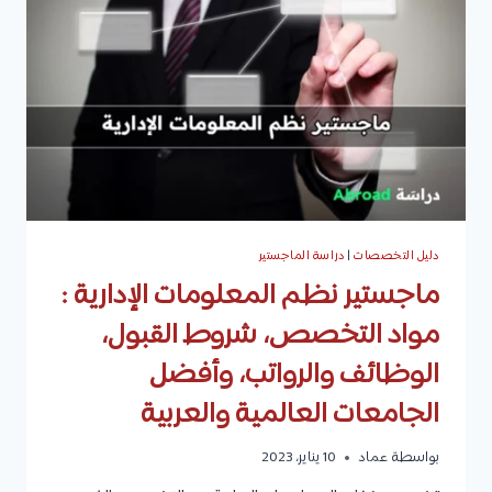
أفضل
الجامعات،
ومتوسط
الرواتب
الشهرية
دليل التخصصات
|
دراسة الماجستير
ماجستير نظم المعلومات الإدارية :
مواد التخصص، شروط القبول،
الوظائف والرواتب، وأفضل
الجامعات العالمية والعربية
بواسطة
عماد
10 يناير، 2023