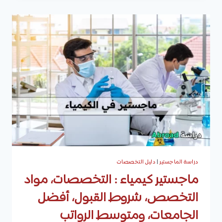
في
السعودية
:
الأهداف،
شروط
القبول،
الجامعات
التي
تطرح
التخصص،
والفرص
الوظيفية
دراسة الماجستير
|
دليل التخصصات
ماجستير كيمياء : التخصصات، مواد
التخصص، شروط القبول، أفضل
الجامعات، ومتوسط الرواتب