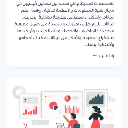
التخصصات الحديثة والتي تجمع بين مجالين رئيسيين في
مجال تقنية المعلومات والأنظمة الذكية ، وهما : علم
البيانات والذكاء الاصطناعي بطريقة تكاملية. يركز علم
البيانات على توظيف نظريات مستمدة من حقول معرفية
متعددة كالرياضيات والاحصاء وعلم الحاسب وتوحيدها
لاستخراج المعرفة والأفكار من البيانات بمختلف أحجامها
وأشكالها. بينما…
تخصص
إقرأ المزيد
علم
البيانات
والذكاء
الاصطناعي
:
مدة
الدراسة،
مواد
التخصص،
مجالات
العمل،
متوسط
الرواتب،