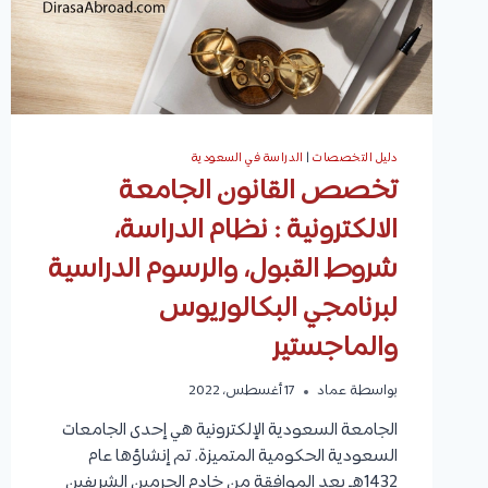
ومتوسط
الراتب
الشهري
دليل التخصصات
|
الدراسة في السعودية
تخصص القانون الجامعة
الالكترونية : نظام الدراسة،
شروط القبول، والرسوم الدراسية
لبرنامجي البكالوريوس
والماجستير
بواسطة
عماد
17 أغسطس، 2022
الجامعة السعودية الإلكترونية هي إحدى الجامعات
السعودية الحكومية المتميزة. تم إنشاؤها عام
1432هـ بعد الموافقة من خادم الحرمين الشريفين