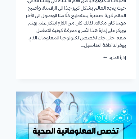
أصبحت التكنولوجيا من أهم الأشياء في وقتنا الحالي،
حيث يتجه العالم بشكل كبير جدًا الى الرقمنة، وأصبح
العالم قرية صغيرة يستطيع كلًا منا الوصول الى الآخر
مهما كان مكانه. لذلك كان من اللازم ابتكار علم يهتم
ويركز على إدارة هذا الأمر ومعرفة كيفية التعامل
معه. حتى جاء تخصص تكنولوجيا المعلومات الذي
يوفر لنا كافة التفاصيل…
تخصص
إقرأ المزيد
تكنولوجيا
المعلومات
:
التعريف،
التخصصات
المتعلقة،
الفرص
الوظيفية
ورواتبها
ونسبة
نموها،
وأفضل
الجامعات