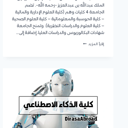
الملك عبدالله بن عبدالعزيز -رحمه الله-. تضم
الجامعة 4 كليات وهم (كلية العلوم الإدارية والمالية
– كلية الحوسبة والمعلوماتية – كلية العلوم الصحية
– كلية العلوم والدراسات النظرية). وتمنح الجامعة
شهادات البكالوريوس والدراسات العليا، إضافة إلى…
تخصص
إقرأ المزيد
القانون
الجامعة
الالكترونية
:
نظام
الدراسة،
شروط
القبول،
والرسوم
الدراسية
لبرنامجي
البكالوريوس
والماجستير