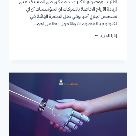
الانترنت ووصولها لأكبر عدد ممكن من المستخدمين
لزيادة الأرباح الخاصة بالشركات أو المؤسسات أو أي
تخصص تجاري آخر. وفي ظل الطفرة الهائلة في
تكنولوجيا المعلومات والتحول العالمي نحو…
تخصص
إقرأ المزيد
التسويق
الإلكتروني
:
الأهداف
،
المزايا
،
مجالات
العمل،
متوسط
الراتب،
والفرق
بينه
وبين
التسويق
الرقمي