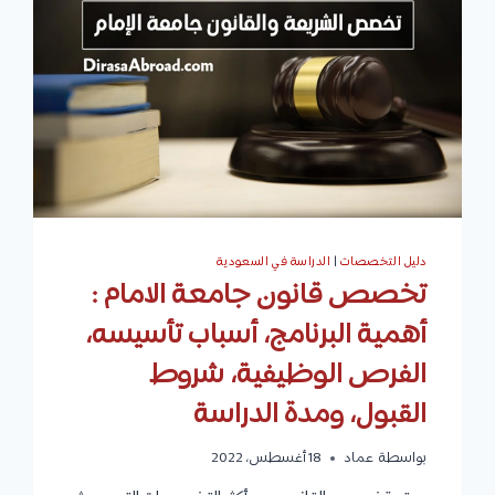
متوسط
الرواتب،
وأفضل
الجامعات
دليل التخصصات
|
الدراسة في السعودية
تخصص قانون جامعة الامام :
أهمية البرنامج، أسباب تأسيسه،
الفرص الوظيفية، شروط
القبول، ومدة الدراسة
بواسطة
عماد
18 أغسطس، 2022