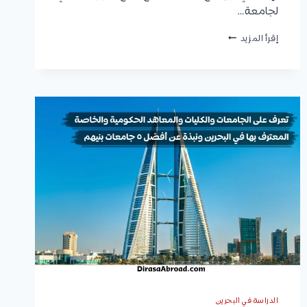
لجامعة…
جامعة
إقرأ المزيد
الخليج
العربي:
التخصصات،
شروط
القبول،
الرسوم
الدراسية،
الموقع،
وكيفية
التقديم
الدراسة في البحرين