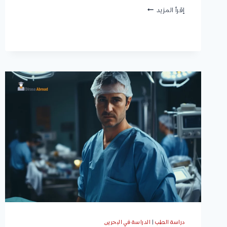
جامعة
إقرأ المزيد
بوليتكنك
البحرين:
التخصصات،
شروط
القبول،
الرسوم
الدراسية،
وكيفية
التقديم
دراسة الطب
|
الدراسة في البحرين