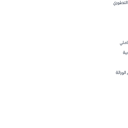
 التطوري
املي
ية
الوراثة