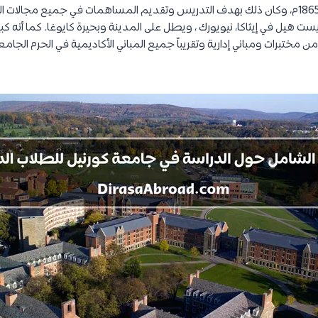
تأسست جامعة كورنيل عام 1865م، وكان ذلك بهدف التدريس وتقديم المساهمات في جميع مج
ت هيل في إيثاكا، نيويورك ، ويطل على المدينة وبحيرة كايوغا. كما أنه كبي
ن ويتألف من مختبرات ومباني إدارية وتقريباً جميع المباني الأكاديمية في الحرم الج