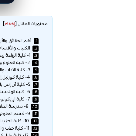
محتويات المقال
[
إخفاء
]
أهم الحقائق والأر
1.
الكليات والأقسام
2.
1- كلية الزراعة وعلوم الحياة :
3.
2- كلية العلوم والفنون والتخطيط :
4.
3- كلية الآداب والعلوم :
5.
4- كلية كورنيل إس سي جونسون للأعمال :
6.
5- كلية آن إس باورز للحوسبة وعلوم المعلومات :
7.
6- كلية الهندسة :
8.
7- كلية الإيكولوجيا البشرية :
9.
8- مدرسة العلاقات الصناعية والعمل (ILR) :
10.
9- قسم العلوم العسكرية :
11.
10- كلية الطب البيطري :
12.
11- كلية طب وايل كورنيل (مدينة نيويورك) :
13.
12- كلية وايل كورنيل للدراسات العليا للعلوم الطبية (مدينة نيويورك) :