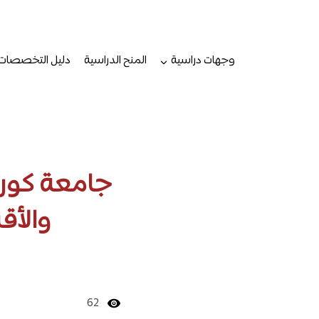
لتجاوز
لى
لمحتوى
وجهات دراسية
المنح الدراسية
دليل التخصصات
جامعة كورني
والأق
62