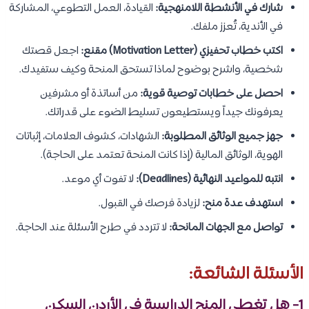
شارك في الأنشطة اللامنهجية:
القيادة، العمل التطوعي، المشاركة
في الأندية، تُعزز ملفك.
اكتب خطاب تحفيزي (Motivation Letter) مقنع:
اجعل قصتك
شخصية، واشرح بوضوح لماذا تستحق المنحة وكيف ستفيدك.
احصل على خطابات توصية قوية:
من أساتذة أو مشرفين
يعرفونك جيداً ويستطيعون تسليط الضوء على قدراتك.
جهز جميع الوثائق المطلوبة:
الشهادات، كشوف العلامات، إثباتات
الهوية، الوثائق المالية (إذا كانت المنحة تعتمد على الحاجة).
انتبه للمواعيد النهائية (Deadlines):
لا تفوت أي موعد.
استهدف عدة منح:
لزيادة فرصك في القبول.
تواصل مع الجهات المانحة:
لا تتردد في طرح الأسئلة عند الحاجة.
الأسئلة الشائعة:
1- هل تغطي المنح الدراسية في الأردن السكن