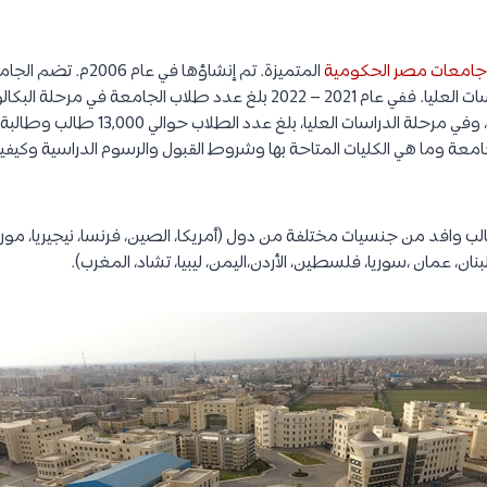
جامعات مصر الحكومية
المتميزة. تم إنشاؤها في
وطالبة موزعين على 19 كلية، وفي مرحلة الدراسا
معة وما هي الكليات المتاحة بها وشروط القبول والرسوم الدراسية وكيفي
 في الجامعة 1,300 طالب وافد من جنسيات مختلفة من دول (أمريكا، الصين، فرنسا، نيجيريا، مور
نان، عمان ،سوريا، فلسطين، الأردن،اليمن، ليبيا، تشاد، المغرب).