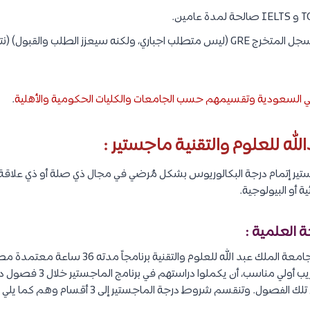
ت الجامعية
النتيجة الرسمية لاختبار TOEFL أو IELTS لإجادة اللغة الإنجليزية (إن لم تكن الإنجليز
:
عفاء من هذا الشرط اذا كنت حاصل على درجة علمية من جامعة بالولايات 
يرلندا أو أستراليا أو نيوزيلندا.