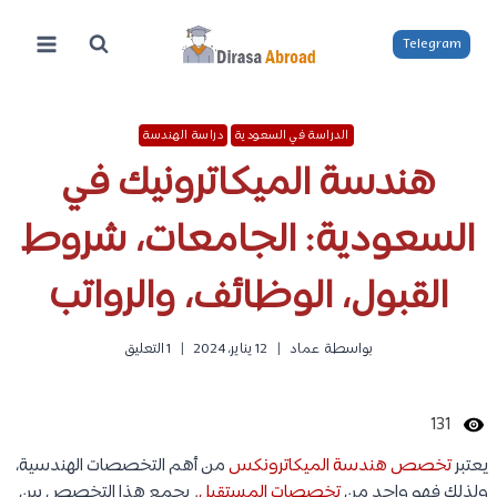
لتجاوز
لى
Telegram
لمحتوى
الدراسة في السعودية
دراسة الهندسة
هندسة الميكاترونيك في
السعودية: الجامعات، شروط
القبول، الوظائف، والرواتب
بواسطة
عماد
12 يناير، 2024
1 التعليق
131
يعتبر
تخصص هندسة الميكاترونكس
من أهم التخصصات الهندسية،
ولذلك فهو واحد من
تخصصات المستقبل
. يجمع هذا التخصص بين