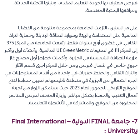
قبرص معترف بها لجودة التعليم المقدم ، وبنيتها التحتية الحديثة،
ومرافقها البحثية المتقدمة.
على مر السنين ، التزمت الجامعة بمجموعة متنوعة من القضايا
العالمية مثل الاستدامة والبيئة وموارد الطاقة البديلة وحماية التراث
الثقافي. في غضون أربع سنوات فقط، ارتفعت الجامعة من المركز 375
إلى المركز 111 في تصنيفات UI GreenMetric العالمية، وأنشأت أول وأكبر
مزرعة للطاقة الشمسية في الجزيرة، وأكملت خطط أول مصنع غاز
حيوي خاص في شمال قبرص ومن خلال المركز أجرى قسم الآثار
والتراث الثقافي والحفظ حفريات في واحدة من أقدم المستوطنات في
الجزء الشمالي من الجزيرة في منطقة تاتليسو.تم تعيين خطط لفتح
الموقع التاريخي للجمهور لعام 2023 حيث سيتمكن الزوار من تجربة
أعمال التنقيب والحفظ بشكل مباشر، وزيارة المتحف لعرض العناصر
المحفورة من الموقع، والمشاركة في الأنشطة التعليمية.
7- جامعة FINAL الدولية – Final International
University :