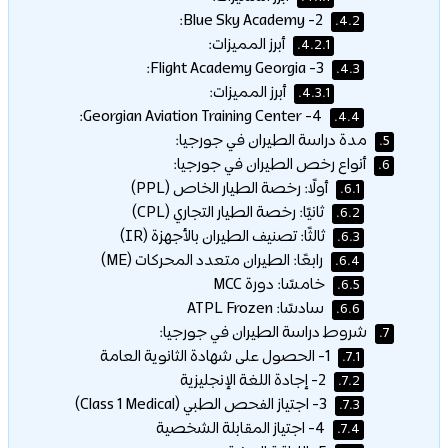
2- Blue Sky Academy:
4.2.
أبرز المميزات:
4.2.1.
3- Flight Academy Georgia:
4.3.
أبرز المميزات:
4.3.1.
4- Georgian Aviation Training Center:
4.4.
مدة دراسة الطيران في جورجيا:
5.
أنواع رخص الطيران في جورجيا:
6.
أولًا: رخصة الطيار الخاص (PPL)
6.1.
ثانيًا: رخصة الطيار التجاري (CPL)
6.2.
ثالثًا: تصنيف الطيران بالأجهزة (IR)
6.3.
رابعًا: الطيران متعدد المحركات (ME)
6.4.
خامسًا: دورة MCC
6.5.
سادسًا: ATPL Frozen
6.6.
شروط دراسة الطيران في جورجيا:
7.
1- الحصول على شهادة الثانوية العامة
7.1.
2- إجادة اللغة الإنجليزية
7.2.
3- اجتياز الفحص الطبي (Class 1 Medical)
7.3.
4- اجتياز المقابلة الشخصية
7.4.