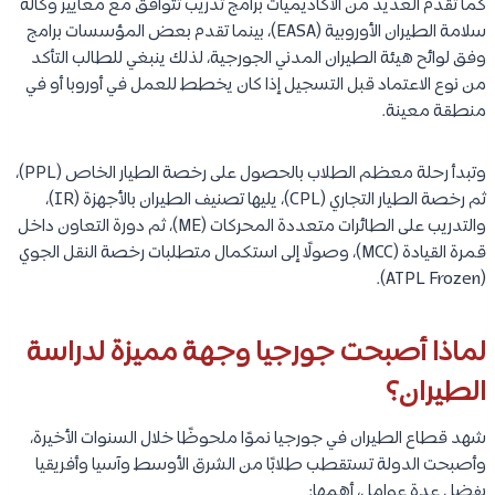
كما تقدم العديد من الأكاديميات برامج تدريب تتوافق مع معايير وكالة
سلامة الطيران الأوروبية (EASA)، بينما تقدم بعض المؤسسات برامج
وفق لوائح هيئة الطيران المدني الجورجية، لذلك ينبغي للطالب التأكد
من نوع الاعتماد قبل التسجيل إذا كان يخطط للعمل في أوروبا أو في
منطقة معينة.
وتبدأ رحلة معظم الطلاب بالحصول على رخصة الطيار الخاص (PPL)،
ثم رخصة الطيار التجاري (CPL)، يليها تصنيف الطيران بالأجهزة (IR)،
والتدريب على الطائرات متعددة المحركات (ME)، ثم دورة التعاون داخل
قمرة القيادة (MCC)، وصولًا إلى استكمال متطلبات رخصة النقل الجوي
(ATPL Frozen).
لماذا أصبحت جورجيا وجهة مميزة لدراسة
الطيران؟
شهد قطاع الطيران في جورجيا نموًا ملحوظًا خلال السنوات الأخيرة،
وأصبحت الدولة تستقطب طلابًا من الشرق الأوسط وآسيا وأفريقيا
بفضل عدة عوامل، أهمها: