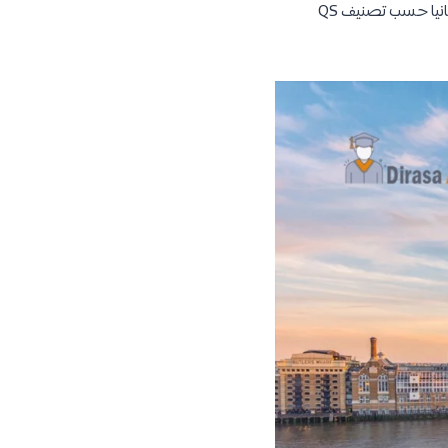
بريطانيا. لهذا السبب تحديدًا نقدم إليكم هذا المقال الذي سنتعرف فيه على أفضل 100 جامعة في بريطانيا حسب تصنيف QS