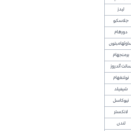
ليدز
جلاسكو
دورهام
اوثهامبتون
برمنجهام
انت أندروز
نوتنغهام
شيفيلد
نيوكاسل
لانكستر
لندن