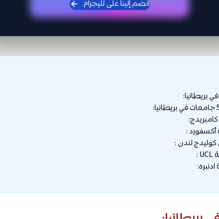
انضم إلينا على تليجرام
 بريطانيا: