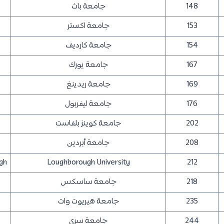
148
جامعة باث
153
جامعة اكستر
154
جامعة كارديف
167
جامعة يورك
169
جامعة ريدينغ
176
جامعة ليفربول
202
جامعة كوينز بلفاست
208
جامعة أبردين
gh
Loughborough University
212
218
جامعة ساسكس
235
جامعة هيريوت وات
244
جامعة سري