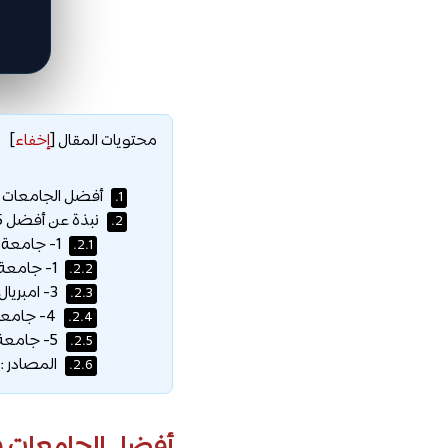
محتويات المقال
[
إخفاء
]
أفضل الجامعات في
1.
نبذة عن أفضل 5 جامعات في بريطانيا:
2.
1- جامعة كامبريدج:
2.1.
1- جامعة أكسفورد :
2.2.
3- امبريال كوليدج لندن :
2.3.
4- جامعة UCL :
2.4.
5- جامعة ادنبره:
2.5.
المصادر :
2.6.