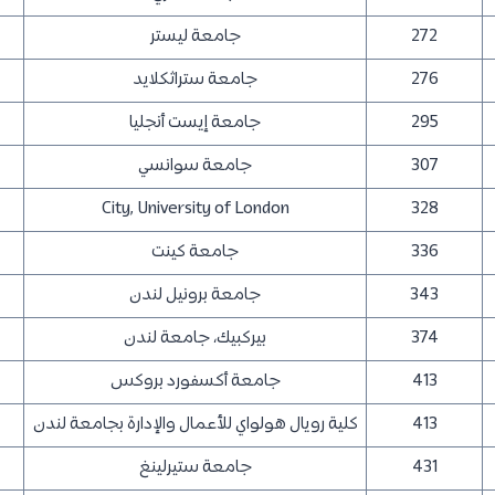
272
جامعة ليستر
276
جامعة ستراثكلايد
295
جامعة إيست أنجليا
307
جامعة سوانسي
City, University of London
328
336
جامعة كينت
343
جامعة برونيل لندن
374
بيركبيك، جامعة لندن
413
جامعة أكسفورد بروكس
413
كلية رويال هولواي للأعمال والإدارة بجامعة لندن
431
جامعة ستيرلينغ