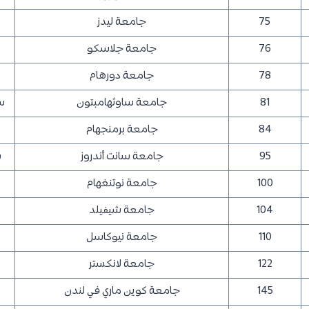
75
جامعة ليدز
76
جامعة جلاسكو
78
جامعة دورهام
81
جامعة ساوثهامبتون
س
84
جامعة برمنجهام
95
جامعة سانت أندروز
س
100
جامعة نوتنغهام
104
جامعة شيفيلد
110
جامعة نيوكاسل
122
جامعة لانكستر
145
جامعة كوين ماري في لندن