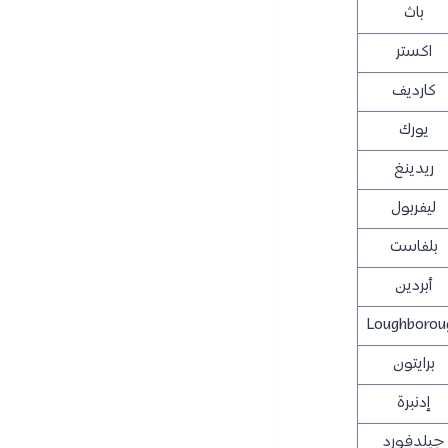
باث
اكستر
كارديف
يورك
ريدينغ
ليفربول
بلفاست
أبردين
Loughborou
برايتون
إدنبرة
جيلدفورد