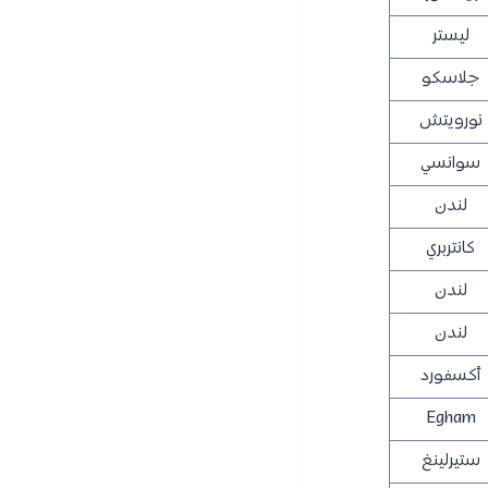
ليستر
جلاسكو
نورويتش
سوانسي
لندن
كانتربري
لندن
لندن
أكسفورد
Egham
ستيرلينغ