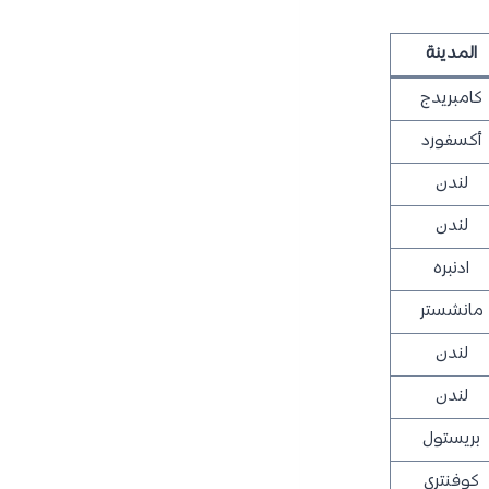
المدينة
كامبريدج
أكسفورد
لندن
لندن
ادنبره
مانشستر
لندن
لندن
بريستول
كوفنتري