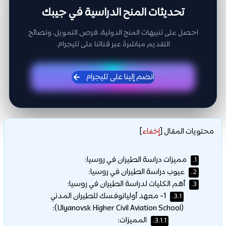
تحديثات المنح الدراسية في جيبك
احصل على تنبيهات المنح الدولية، فرص التمويل، ونصائح
التقديم مباشرة عبر قناتنا على تليجرام.
انضم إلينا على تليجرام
محتويات المقال
[
إخفاء
]
مميزات دراسة الطيران في روسيا:
1.
عيوب دراسة الطيران في روسيا:
2.
أهم الكليات لدراسة الطيران في روسيا:
3.
1- معهد أوليانوفسك للطيران المدني
3.1.
(Ulyanovsk Higher Civil Aviation School):
المميزات:
3.1.1.