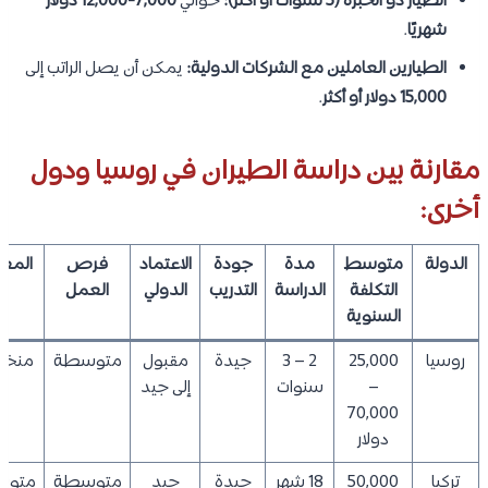
الطيار ذو الخبرة (5 سنوات أو أكثر):
حوالي
7,000-12,000 دولار
شهريًا
.
الطيارين العاملين مع الشركات الدولية:
يمكن أن يصل الراتب إلى
15,000 دولار أو أكثر
.
مقارنة بين دراسة الطيران في روسيا ودول
أخرى:
الدولة
متوسط
مدة
جودة
الاعتماد
فرص
المع
التكلفة
الدراسة
التدريب
الدولي
العمل
السنوية
روسيا
25,000
2 – 3
جيدة
مقبول
متوسطة
منخف
–
سنوات
إلى جيد
70,000
دولار
تركيا
50,000
18 شهر
جيدة
جيد
متوسطة
متوس