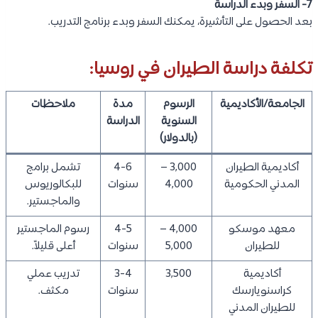
7- السفر وبدء الدراسة
بعد الحصول على التأشيرة، يمكنك السفر وبدء برنامج التدريب.
تكلفة دراسة الطيران في روسيا:
الجامعة/الأكاديمية
الرسوم
مدة
ملاحظات
السنوية
الدراسة
(بالدولار)
أكاديمية الطيران
3,000 –
4-6
تشمل برامج
المدني الحكومية
4,000
سنوات
للبكالوريوس
والماجستير.
معهد موسكو
4,000 –
4-5
رسوم الماجستير
للطيران
5,000
سنوات
أعلى قليلاً.
أكاديمية
3,500
3-4
تدريب عملي
كراسنويارسك
سنوات
مكثف.
للطيران المدني