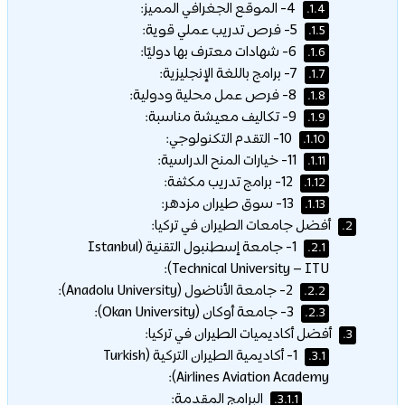
4- الموقع الجغرافي المميز:
1.4.
5- فرص تدريب عملي قوية:
1.5.
6- شهادات معترف بها دوليًا:
1.6.
7- برامج باللغة الإنجليزية:
1.7.
8- فرص عمل محلية ودولية:
1.8.
9- تكاليف معيشة مناسبة:
1.9.
10- التقدم التكنولوجي:
1.10.
11- خيارات المنح الدراسية:
1.11.
12- برامج تدريب مكثفة:
1.12.
13- سوق طيران مزدهر:
1.13.
أفضل جامعات الطيران في تركيا:
2.
1- جامعة إسطنبول التقنية (Istanbul
2.1.
Technical University – ITU):
2- جامعة الأناضول (Anadolu University):
2.2.
3- جامعة أوكان (Okan University):
2.3.
أفضل أكاديميات الطيران في تركيا:
3.
1- أكاديمية الطيران التركية (Turkish
3.1.
Airlines Aviation Academy):
البرامج المقدمة:
3.1.1.