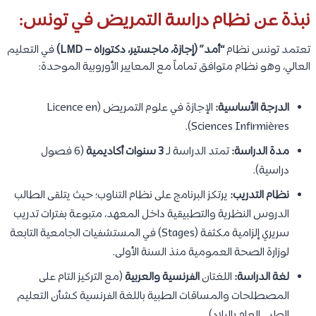
نبذة عن نظام دراسة التمريض في تونس:
تعتمد تونس نظام
“أمد” (إجازة، ماجستير، دكتوراه – LMD)
في التعليم
العالي، وهو نظام متوافق تماماً مع المعايير الأوروبية الموحدة:
الدرجة الأساسية:
الإجازة في علوم التمريض (Licence en
Sciences Infirmières).
مدة الدراسة:
تمتد الدراسة لـ
3 سنوات أكاديمية
(6 فصول
دراسية).
نظام التدريب:
يرتكز البرنامج على نظام التناوب؛ حيث يتلقى الطالب
الدروس النظرية والتطبيقية داخل المعهد، متبوعة بفترات تدريب
سريري إلزامية مكثفة (Stages) في المستشفيات الجامعية التابعة
لوزارة الصحة العمومية منذ السنة الأولى.
لغة الدراسة:
اللغتان
الفرنسية والعربية
(مع التركيز التام على
المصطلحات والمساقات الطبية باللغة الفرنسية كشأن التعليم
الطبي العام بالبلاد).