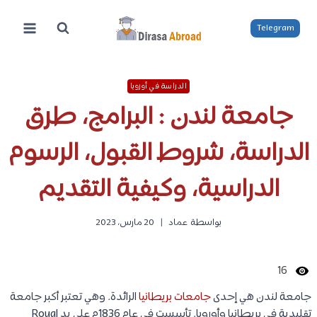
لتجاوز
لى
Telegram
لمحتوى
الدراسة في أوروبا
جامعة لندن : البرامج، طرق
الدراسة، شروط القبول، الرسوم
الدراسية، وكيفية التقديم
بواسطة
عماد
20 مارس، 2023
16
جامعة لندن هي إحدى
جامعات بريطانيا
الرائدة. وهي تعتبر أكبر جامعة
تقليدية في بريطانيا وأوروبا. تأسست في عام 1836م على يد Royal