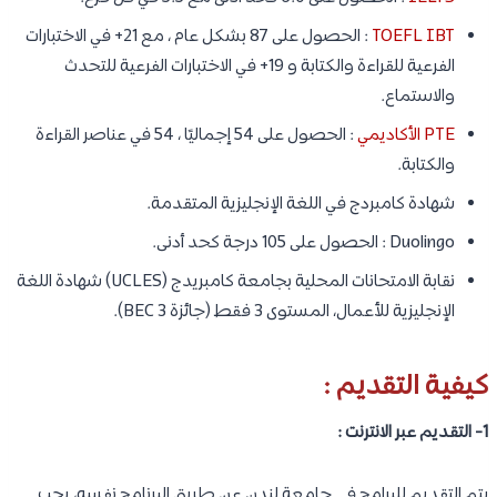
TOEFL IBT
: الحصول على 87 بشكل عام ، مع 21+ في الاختبارات
الفرعية للقراءة والكتابة و 19+ في الاختبارات الفرعية للتحدث
والاستماع.
PTE الأكاديمي
: الحصول على 54 إجماليًا ، 54 في عناصر القراءة
والكتابة.
شهادة كامبردج في اللغة الإنجليزية المتقدمة.
Duolingo : الحصول على 105 درجة كحد أدنى.
نقابة الامتحانات المحلية بجامعة كامبريدج (UCLES) شهادة اللغة
الإنجليزية للأعمال، المستوى 3 فقط (جائزة BEC 3).
كيفية التقديم :
1- التقديم عبر الانترنت :
يتم التقديم للبرامج في جامعة لندن عن طريق البرنامج نفسه، يجب