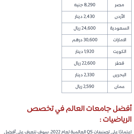
مصر
8,290 جنيه
الأردن
2,430 دينار
السعودية
24,600 ريال
الامارات
30,600 درهم
الكويت
1,920 دينار
قطر
22,600 ريال
البحرين
2,330 دينار
عمان
2,590 ريال
أفضل جامعات العالم في تخصص
الرياضيات :
اعتمادًا على تصنيفات QS العالمية لعام 2022، سوف نتعرف على أفضل