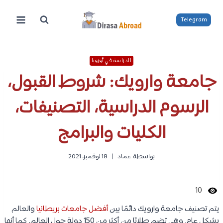
لتجاوز
لى
Telegram
لمحتوى
الدراسة في أوروبا
جامعة وارويك: شروط القبول،
الرسوم الدراسية، التصنيفات،
الكليات والبرامج
بواسطة
عماد
18 نوفمبر، 2021
10
يتم تصنيف جامعة وارويك دائمًا بين
أفضل جامعات بريطانيا
والعالم
بشكل عام. وهي تضم طلابًا من أكثر من 150 دولة حول العالم. كما أنها