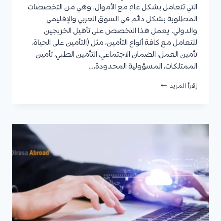
التي تتعامل بشكل عام مع الأموال. وهي من التخصصات
المطلوبة بشكل دائم في السوق العربي والإقليمي
والدولي. يعمل هذا التخصص على تأهيل الخريجين
للتعامل مع كافة أنواع التأمين، مثل (التأمين على الحياة،
تأمين العمل، الضمان الاجتماعي، التأمين الطبي، تأمين
الممتلكات، المسؤولية المحدودة،…
تخصص
إقرأ المزيد
التأمين
وإدارة
المخاطر:
التعريف،
الأهداف،
المدة،
شروط
القبول،
مواد
التخصص،
الوظائف،
وأفضل
الجامعات