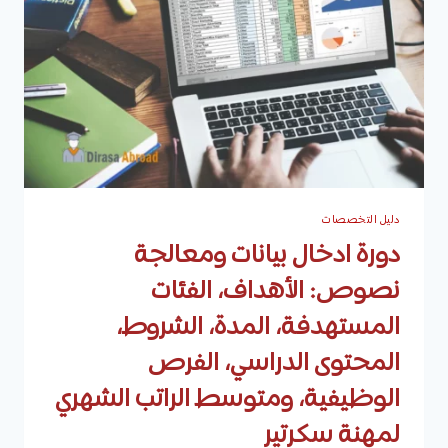
تتناولها،
مدة
الدراسة،
وأهم
المعاهد
والأكاديميات
التي
تقدمها
دليل التخصصات
دورة ادخال بيانات ومعالجة
نصوص: الأهداف، الفئات
المستهدفة، المدة، الشروط،
المحتوى الدراسي، الفرص
الوظيفية، ومتوسط الراتب الشهري
لمهنة سكرتير