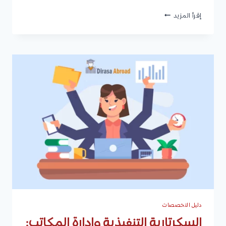
نظم
إقرأ المزيد
المعلومات
الجغرافية
(GIS):
التعريفات،
المكونات،
مدة
الدراسة،
شروط
القبول،
الوظائف،
وأفضل
الجامعات
دليل التخصصات
السكرتارية التنفيذية وإدارة المكاتب: