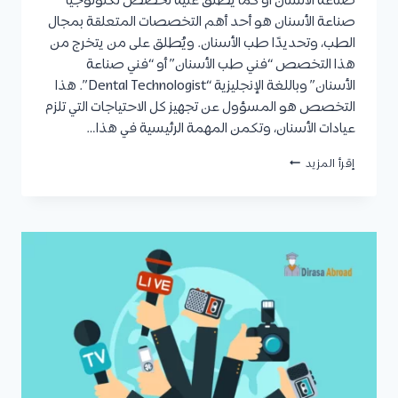
صناعة الأسنان أو كما يُطلق عليه تخصص تكنولوجيا
صناعة الأسنان هو أحد أهم التخصصات المتعلقة بمجال
الطب، وتحديدًا طب الأسنان. ويُطلق على من يتخرج من
هذا التخصص “فني طب الأسنان” أو “فني صناعة
الأسنان” وباللغة الإنجليزية “Dental Technologist”. هذا
التخصص هو المسؤول عن تجهيز كل الاحتياجات التي تلزم
عيادات الأسنان، وتكمن المهمة الرئيسية في هذا…
تخصص
إقرأ المزيد
تكنولوجيا
صناعة
الأسنان:
المجالات
المتاحة،
مدة
الدراسة،
شروط
القبول،
مواد
التخصص،
والفرص
الوظيفية