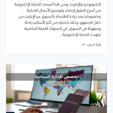
التكنولوجيا والإنترنت، ومن هنا أصبحت التجارة الإلكترونية
من أسرع الطرق لإنشاء وتوسيع الأعمال التجارية.
وخصوصًا بعد زيادة الاهتمام بالتسوق عبر الإنترنت من
خلال الجمهور، وذلك باعتباره من أكثر الأساليب راحة
وسهولة في التسوق. في السنوات القليلة الماضية،
شهدت التجارة الإلكترونية…
التجارة
إقرأ المزيد
الإلكترونية
في
السعودية
:
التعريف،
المزايا،
شروط
القبول،
مدة
الدراسة،
الوظائف،
شروط
بدء
التجارة