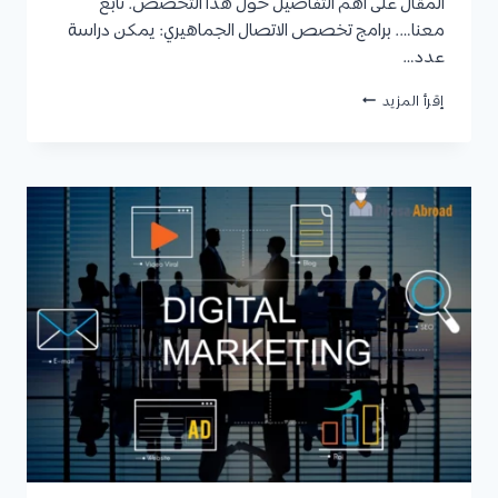
المقال على أهم التفاصيل حول هذا التخصص. تابع
معنا…. برامج تخصص الاتصال الجماهيري: يمكن دراسة
عدد…
تخصص
إقرأ المزيد
الاتصال
الجماهيري:
البرامج،
مدة
الدراسة،
شروط
القبول،
مواد
التخصص،
الوظائف،
وأفضل
الجامعات