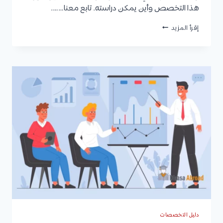
هذا التخصص وأين يمكن دراسته. تابع معنا…….
الحوسبة
إقرأ المزيد
السحابية:
التعريف،
الأنواع،
المميزات،
مدة
الدراسة،
الخطة
الدراسية،
الوظائف،
ومتوسط
الراتب
دليل التخصصات