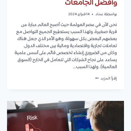
وأفضل الجامعات
بواسطة
عماد
14 فبراير، 2024
نحن الآن في عصر العولمة حيث أصبح العالم عبارة عن
قرية صغيرة، ولهذا السبب يستطيع الجميع التواصل مع
بعضهم البعض بكل سهولة، وهو الأمر الذي جعل هناك
تعاملات تجارية واقتصادية ومالية بين مختلف الدول.
وكان من الضروري إنشاء تخصص قائم على أسس علمية
يساعد على نجاح الشركات التي تتعامل في الخارج (السوق
العالمية). ولهذا السبب…
إدارة
إقرأ المزيد
الأعمال
الدولية:
الأهداف،
الفوائد،
مدة
الدراسة،
شروط
القبول،
مواد