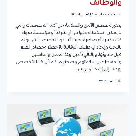
والوظائف
بواسطة
عماد
17 فبراير، 2024
يعتبر تخصص الأمن والسلامة من أهم التخصصات والتي
لا يمكن الاستغناء عنها في أي شركة أو مؤسسة سواء
كانت كبيرة أو صغيرة. حيث أنه هو التخصص الذي يهتم
بالبحث وإتخاذ الإجراءات الوقائية للأخطار ومصادر الضرر
قبل حدوثها، وبالتالي تأمين بيئة العمل والعاملين
والحفاظ على سلامتهم وصحتهم. كما أن هذا التخصص
يهدف إلى زيادة الوعي بين…
تخصص
إقرأ المزيد
الأمن
والسلامة:
الهدف،
طرق
الدراسة،
شروط
القبول،
مواد
التخصص،