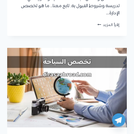
تدريسه وشروط القبول به. تابع معنا.. ما هو تخصص
الإدارة…
تخصص
إقرأ المزيد
الإدارة
السياحية
:
مدة
الدراسة،
شروط
القبول،
أفضل
الجامعات،
الوظائف،
ومتوسط
الرواتب