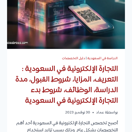
المحتوى
الدراسي،
الفرص
الوظيفية،
ومتوسط
الراتب
الشهري
لمهنة
سكرتير
الدراسة في السعودية
|
دليل التخصصات
التجارة الإلكترونية في السعودية :
التعريف، المزايا، شروط القبول، مدة
الدراسة، الوظائف، شروط بدء
التجارة الإلكترونية في السعودية
بواسطة
عماد
30 نوفمبر، 2023
أصبح تخصص التجارة الإلكترونية في السعودية أحد أهم
التخصصات بشكل عام. وذلك بسبب تزايد استخدام