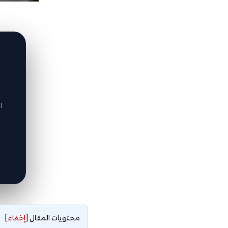
ا
محتويات المقال
[
إخفاء
]