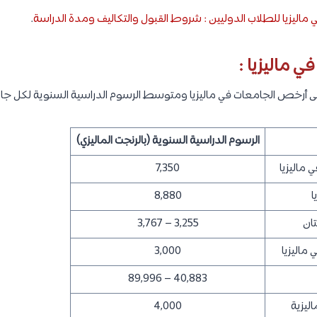
جات العلمية في مختلف جامعات ماليزيا :
س بين 3,000 – 5,000 دولار امريكي.
 بين 3,500 إلى 20,000 دولار أمريكي.
السكن في ماليزيا :
كن والمعيشة اعتمادًا على الطالب نفسه ونمط حياته، وتكون العوامل ال
 :
رباء، غاز، انترنت، مياه، الخ..)
لدراسية.