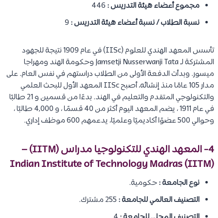
مجموع أعضاء هيئة التدريس :
446
نسبة الطلاب / نسبة أعضاء هيئة التدريس :
9
تأسس المعهد الهندي للعلوم (IISc) في عام 1909 نتيجة للجهود
المشتركة لـ Jamsetji Nusserwanji Tata وحكومة الهند ومهراجا
ميسور. وبدأت الدفعة الأولى من الطلاب دراستهم في نفس العام. على
مدار 105 عامًا منذ إنشائه، أصبح IISc المعهد الأول للبحث العلمي
والتكنولوجي المتقدم والتعليم في الهند. بدءًا من قسمين و 21 طالبًا
في عام 1911 ، يضم المعهد اليوم أكثر من 40 قسمًا ، و 4,000 طالبًا ،
وحوالي 500 عضوًا أكاديميًا وعلميًا، يدعمهم 600 موظف إداري.
4- المعهد الهندي للتكنولوجيا مدراس (IITM) –
Indian Institute of Technology Madras (IITM)
نوع الجامعة :
حكومية.
التصنيف العالمي للجامعة :
255 مشترك.
التصنيف المحلي للجامعة :
4