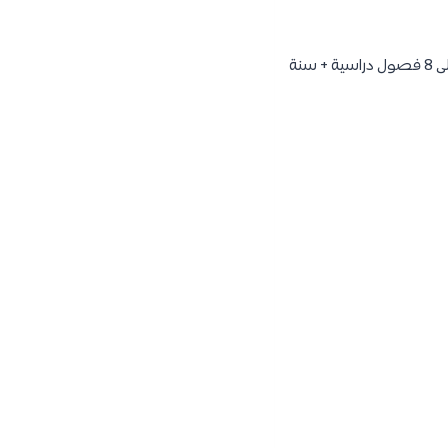
بشكل عام تستغرق دراسة الهندسة الميكانيكية في جامعة الملك سعود 4 سنوات دراسية مقسمين الى 8 فصول دراسية + سنة