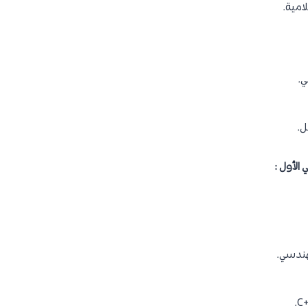
امية.
ي.
ل.
 الأول :
هندسي.
.