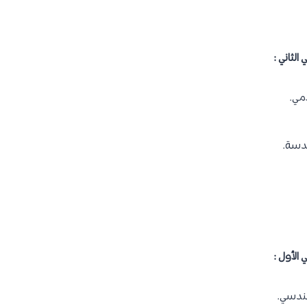
الثاني :
امي.
ندسة.
 الأول :
هندسي.