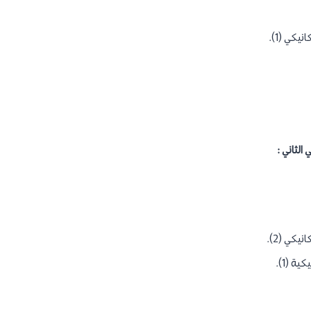
كي (1).
الثاني :
كي (2).
 (1).