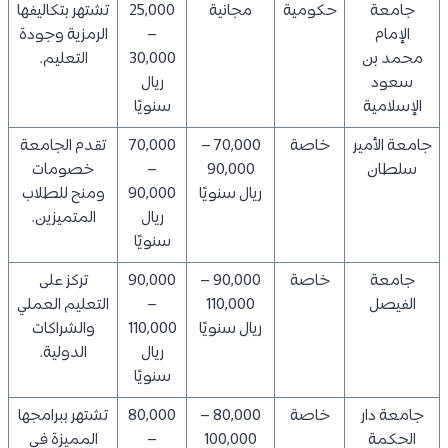
جامعة
حكومية
مجانية
25,000
تشتهر بتكاليفها
الإمام
–
الرمزية وجودة
محمد بن
30,000
التعليم.
سعود
ريال
الإسلامية
سنويًا
جامعة الأمير
خاصة
70,000 –
70,000
تقدم الجامعة
سلطان
90,000
–
خصومات
ريال سنويًا
90,000
ومنح للطلاب
ريال
المتميزين.
سنويًا
جامعة
خاصة
90,000 –
90,000
تركز على
الفيصل
110,000
–
التعليم العملي
ريال سنويًا
110,000
والشراكات
ريال
الدولية.
سنويًا
جامعة دار
خاصة
80,000 –
80,000
تشتهر ببرامجها
الحكمة
100,000
–
المميزة في