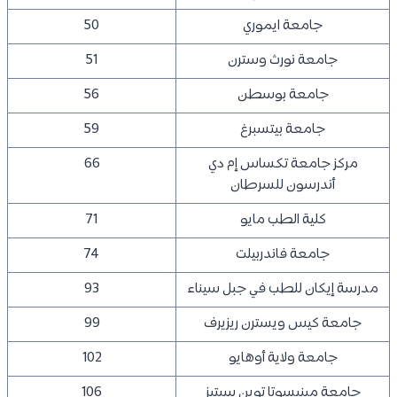
جامعة ايموري
50
جامعة نورث وسترن
51
جامعة بوسطن
56
جامعة بيتسبرغ
59
مركز جامعة تكساس إم دي
66
أندرسون للسرطان
كلية الطب مايو
71
جامعة فاندربيلت
74
مدرسة إيكان للطب في جبل سيناء
93
جامعة كيس ويسترن ريزيرف
99
جامعة ولاية أوهايو
102
جامعة مينيسوتا توين سيتيز
106