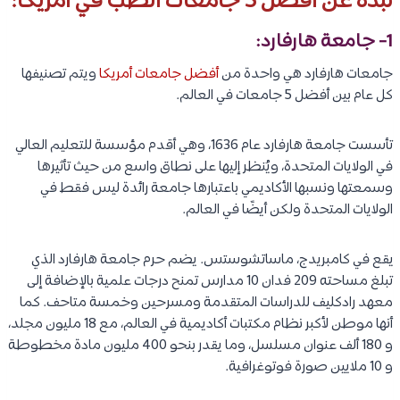
نبذة عن أفضل 5 جامعات الطب في امريكا:
1- جامعة هارفارد:
جامعات هارفارد هي واحدة من
أفضل جامعات أمريكا
ويتم تصنيفها
كل عام بين أفضل 5 جامعات في العالم.
تأسست جامعة هارفارد عام 1636، وهي أقدم مؤسسة للتعليم العالي
في الولايات المتحدة، ويُنظر إليها على نطاق واسع من حيث تأثيرها
وسمعتها ونسبها الأكاديمي باعتبارها جامعة رائدة ليس فقط في
الولايات المتحدة ولكن أيضًا في العالم.
يقع في كامبريدج، ماساتشوستس. يضم حرم جامعة هارفارد الذي
تبلغ مساحته 209 فدان 10 مدارس تمنح درجات علمية بالإضافة إلى
معهد رادكليف للدراسات المتقدمة ومسرحين وخمسة متاحف. كما
أنها موطن لأكبر نظام مكتبات أكاديمية في العالم، مع 18 مليون مجلد،
و 180 ألف عنوان مسلسل، وما يقدر بنحو 400 مليون مادة مخطوطة
و 10 ملايين صورة فوتوغرافية.