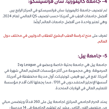
4- جامعة كاليفورنيا، سان فرانسيسكو:
تم تصنيف جامعة كاليفورنيا، سان فرانسيسكو في المركز الرابع بين
أفضل جامعات الطب في أمريكا حسب تصنيف QS العالمي لعام 2024.
وهي تعتبر واحدة من أفضل جامعات العالم أيضًا.
تعرف على
منح لدراسة الطب البشري للطلاب الدوليين في مختلف دول
العالم
.
5- جامعة ييل:
جامعة ييل هي جامعة بحثية خاصة وعضو في Ivy League
المرموقة. وهي مجموعة من أكثر مؤسسات التعليم العالي شهرة في
أمريكا. تقع في نيو هيفن، كونيتيكت، أول مدينة مخططة في أمريكا،
أسسها الإنجليز المتشددون في 1701 ، مما يجعلها ثالث أقدم مؤسسة
للتعليم العالي في الولايات المتحدة.
يمتد الحرم الجامعي المركزي لجامعة ييل على 260 فدانًا ويتضمن مباني
من منتصف القرن الثامن عشر. تم تنظيم الجامعة في 14 مدرسة :