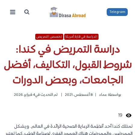
لتجاوز
لى
Telegram
لمحتوى
الدراسة في قارة أمريكا
تخصص التمريض
دراسة التمريض في كندا:
شروط القبول، التكاليف، أفضل
الجامعات، وبعض الدورات
بواسطة
عماد
8 أغسطس، 2021
تم التحديث في
4 فبراير، 2026
19
تمتلك كندا أحد أنظمة الرعاية الصحية الرائدة في العالم. ويشكل
الممرضين والممرضات هناك العمود الفقري لصناعة الطب، كما تعتبر