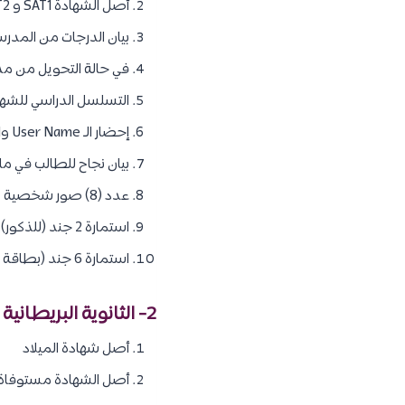
أصل الشهادة SAT1 و SAT2 مستوفاة كافة التصديقات
بيان الدرجات من المدرس
في حالة التحويل من مدرسة لأخرى يتم اح
التسلسل الدراسي للشهاد
إحضار الـ User Name وPassword الخاصة بالطالب على موقع College Board
بيان نجاح للطالب في مادت
عدد (8) صور شخصية يدون عليها (الاسم)
استمارة 2 جند (للذكور) مستوفاة وموثقة من الطالب
استمارة 6 جند (بطاقة عسكرية) للطلاب الذي تخطى عمرهم 19 عام.
2- الثانوية البريطانية IGSCE :
أصل شهادة الميلاد
أصل الشهادة مستوفاة كا