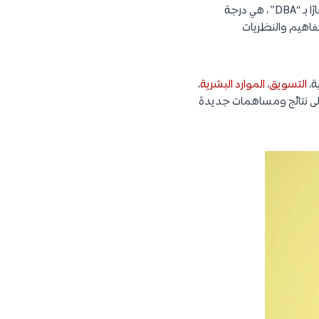
درجة دكتوراه في إدارة الأعمال أو كما يُطلق عليها بالإنجليزية (PhD in Business Administration) واختصارًا بـ “DBA” ، هي درجة
اهيم والنظريات
ة،
التسويق
،
الموارد البشرية
،
إلى نتائج ومساهمات جديدة