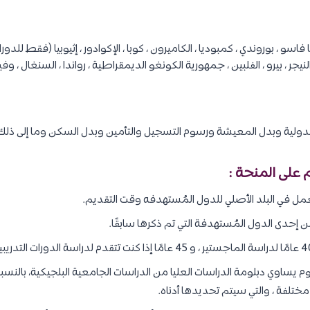
 فاسو ، بوروندي ، كمبوديا ، الكاميرون ، كوبا ، الإكوادور ، إثيوبيا (فقط للدورات
نيجر ، بيرو ، الفلبين ، جمهورية الكونغو الديمقراطية ، رواندا ، السنغال ، وفيت
دولية وبدل المعيشة ورسوم التسجيل والتأمين وبدل السكن وما إلى ذلك
م على المنحة :
ل في البلد الأصلي للدول المُستهدفه وقت التقديم.
 إحدى الدول المُستهدفة التي تم ذكرها سابقًا.
م يساوي دبلومة الدراسات العليا من الدراسات الجامعية البلجيكية، بالنسبة
تلفة ، والتي سيتم تحديدها أدناه.