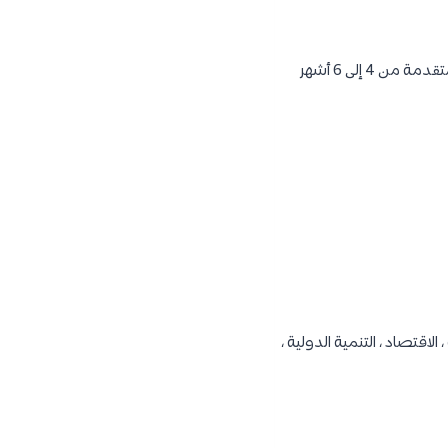
يقدم ARES سنويًا فرصة لمتابعة برنامج درجة الماجستير المتخصص لمدة عام واحد أو دورة تدريبية متقدمة من 4 إلى 6 أشهر
الاقتصاد ، التنمية الدولية ،