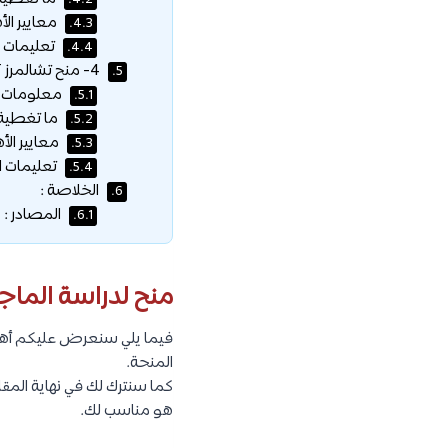
4.2.
معايير الأ
4.3.
تعليمات ا
4.4.
4- منح تشالمرز IPOET للطلاب الدوليين :
5.
معلومات ع
5.1.
ما تغطية 
5.2.
معايير الأ
5.3.
تعليمات ال
5.4.
الخلاصة :
6.
المصادر :
6.1.
منح لدراسة الماجس
فيما يلي سنعرض عليكم أهم 
المنحة.
هو مناسب لك.