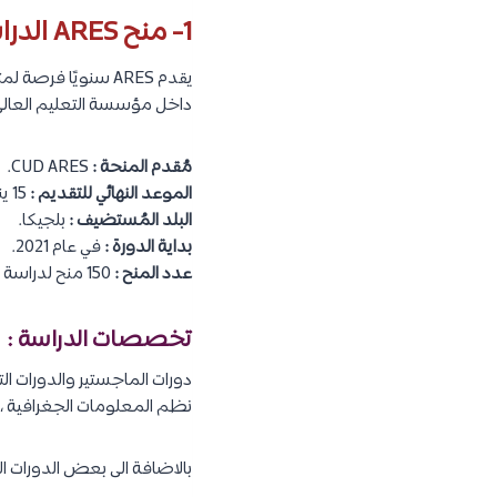
1- منح ARES الدراسية في بلجيكا للبلدان النامية :
داخل مؤسسة التعليم العالي التابعة لاتحاد ssels
مُقدم المنحة :
CUD ARES.
الموعد النهائي للتقديم :
15 يناير / 5 فبراير 2021 (سنويًا).
البلد المُستضيف :
بلجيكا.
بداية الدورة :
في عام 2021.
عدد المنح :
150 منح لدراسة الماجستير ، و 70 منحة للدورات التدريبية.
تخصصات الدراسة :
دورات الماجستير والدورات التدر
نظم المعلومات الجغرافية ، تك
بالاضافة الى بعض الدورات ا