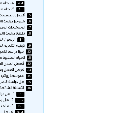
4- جامعة الحسن الثاني:
4.4.
5- جامعة القاضي عياض:
4.5.
أفضل تخصصات ا
5.
شروط دراسة الت
6.
المستندات المطلو
7.
تكلفة دراسة الت
8.
الرسوم الد
8.1.
كيفية التقديم ل
9.
فيزا دراسة الت
10.
الحياة الطلابية 
11.
أفضل المدن الط
12.
فرص العمل بعد 
13.
متوسط رواتب ا
14.
هل دراسة التمر
15.
الأسئلة الشائعة:
16.
1- هل دراسة التمريض في المغرب معترف بها؟
16.1.
2- هل يمكن الدراسة باللغة الإنجليزية؟
16.2.
3- ما مدة دراسة التمريض في المغرب؟
16.3.
4- هل يوجد سكن جامعي للطلاب الدوليين؟
16.4.