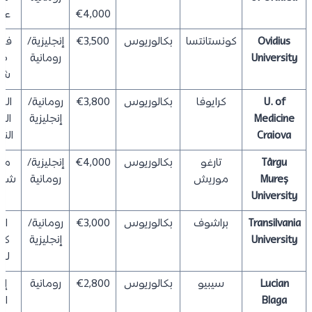
€4,000
عل
Ovidius
كونستانتسا
بكالوريوس
€3,500
إنجليزية/
فح
University
رومانية
طب
شا
U. of
كرايوفا
بكالوريوس
€3,800
رومانية/
ال
Medicine
إنجليزية
الج
Craiova
الن
Târgu
تارغو
بكالوريوس
€4,000
إنجليزية/
مقا
Mureș
موريش
رومانية
شخص
University
Transilvania
براشوف
بكالوريوس
€3,000
رومانية/
اخت
University
إنجليزية
كف
لغ
Lucian
سيبيو
بكالوريوس
€2,800
رومانية
إت
Blaga
ال