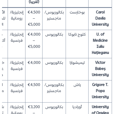
(تقريباً)
Carol
بوخارست
بكالوريوس/
€4,500
إنجليزية/
الأو
Davila
ماجستير
–
رومانية
للم
University
€5,000
الع
U. of
كلوج نابوكا
بكالوريوس
€4,000
إنجليزية/
م
Medicine
–
فرنسية
أكا
Iuliu
€5,000
ق
Hațieganu
Victor
تيميشوارا
بكالوريوس
€4,000
إنجليزية/
خط
Babeș
فرنسية
غر
University
مق
Grigore T.
ياش
بكالوريوس/
€4,500
إنجليزية/
اجت
Popa
ماجستير
فرنسية
مقا
University
ل
University
أوراديا
بكالوريوس
€3,200
إنجليزية/
شه
of Oradea
–
رومانية
ثان