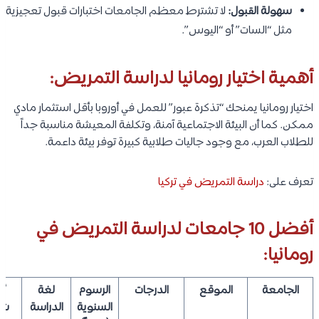
سهولة القبول:
لا تشترط معظم الجامعات اختبارات قبول تعجيزية
مثل “السات” أو “اليوس”.
أهمية اختيار رومانيا لدراسة التمريض:
اختيار رومانيا يمنحك “تذكرة عبور” للعمل في أوروبا بأقل استثمار مادي
ممكن. كما أن البيئة الاجتماعية آمنة، وتكلفة المعيشة مناسبة جداً
للطلاب العرب، مع وجود جاليات طلابية كبيرة توفر بيئة داعمة.
تعرف على:
دراسة التمريض في تركيا
أفضل 10 جامعات لدراسة التمريض في
رومانيا:
الجامعة
الموقع
الدرجات
الرسوم
لغة
أ
السنوية
الدراسة
شر