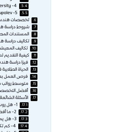
4- Peter the Great St. Petersburg Polytechnic University:
5.4.
5- Kazan National Research Technical University named after A.N. Tupolev:
5.5.
تخصصات هندسة ا
6.
شروط دراسة هند
7.
المستندات المطل
8.
تكاليف دراسة هندس
9.
تكاليف المعيشة
10.
كيفية التقديم ل
11.
فيزا دراسة هندس
12.
الحياة الطلابية 
13.
فرص العمل بعد
14.
متوسط رواتب مه
15.
أفضل التخصصات
16.
الأسئلة الشائعة:
17.
1- هل روسيا جيدة لدراسة هندسة الطيران؟
17.1.
2- ما أفضل جامعة لدراسة هندسة الطيران في روسيا؟
17.2.
3- هل يمكن دراسة هندسة الطيران باللغة الإنجليزية؟
17.3.
4- كم تكلفة دراسة هندسة الطيران في روسيا؟
17.4.