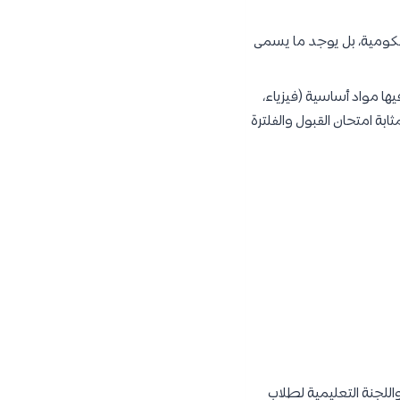
كومية، بل يوجد ما يسمى
 مواد أساسية (فيزياء،
بة امتحان القبول والفلترة
ت الأرجنتينية معترف بها من قبل منظمة الصحة العالمية (WHO) واللجنة التعليمية لطلاب