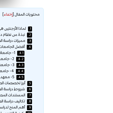
محتويات المقال
[
إخفاء
]
لماذا الأرجنتين ه
1.
نبذة عن نظام در
2.
مميزات دراسة الط
3.
أفضل الجامعات ل
4.
1- جامعة بوينس آيرس (UBA):
4.1.
2- جامعة لا بلاتا الوطنية (UNLP):
4.2.
3- جامعة قرطبة الوطنية (UNC):
4.3.
4- جامعة أوسترال (Universidad Austral):
4.4.
5- معهد بارسيلو (Fundación H.A. Barceló):
4.5.
أبرز تخصصات الط
5.
شروط دراسة الطب
6.
المستندات المطلو
7.
تكاليف دراسة الط
8.
أهم المنح لدراسة
9.