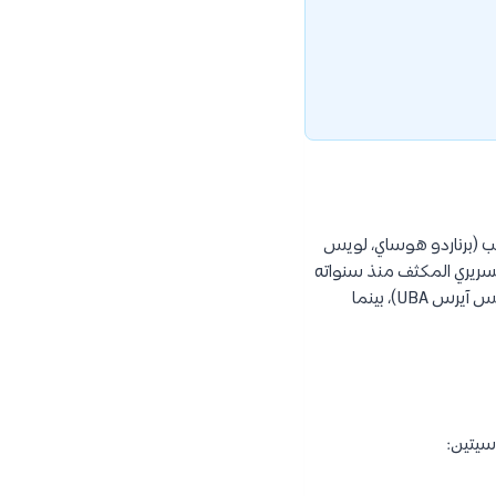
لطب (برناردو هوساي، لويس
 السريري المكثف منذ سنواته
الأولى. إن اختيار الأرجنتين يعني أنك ستدرس في جامعات تصنف ضمن الأفضل عالمياً (مثل جامعة بوينس آيرس UBA)، بينما
سيتين: