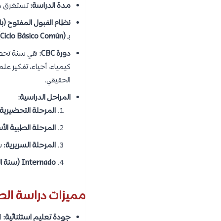
مدة الدراسة:
تستغرق در
نظام القبول المفتوح (ب
بـ
Ciclo Básico Común)
دورة CBC:
هي سنة تحضير
كيمياء، أحياء، تفكير عل
الحقيقي.
المراحل الدراسية:
المرحلة التحضيرية (CBC)
المرحلة الطبية الأ
المرحلة السريرية:
س
Internado (سنة الامتياز):
مميزات دراسة الط
جودة تعليم استثنائية: