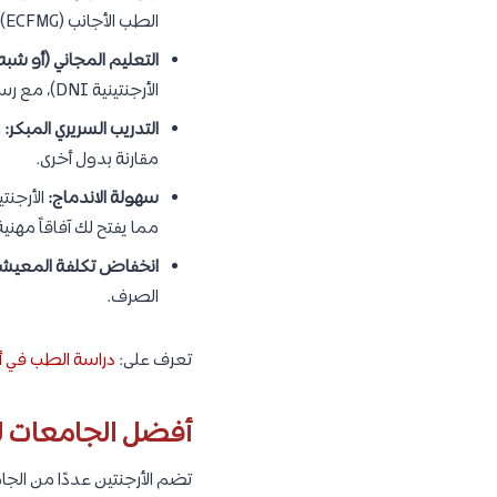
الطب الأجانب (ECFMG) في أمريكا.
التعليم المجاني (أو شبه 
الأرجنتينية DNI)، مع رسوم إدارية رمزية.
التدريب السريري المبكر:
ا
مقارنة بدول أخرى.
سهولة الاندماج:
الأرجنت
مما يفتح لك آفاقاً مهنية 
انخفاض تكلفة المعيشة
الصرف.
تعرف على:
دراسة الطب في ألبانيا 2026/2027 للطلا
أفضل الجامعات لد
تضم الأرجنتين عددًا من الجا