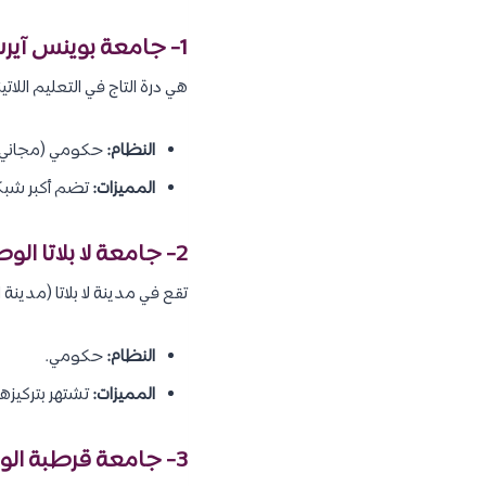
1- جامعة بوينس آيرس (UBA):
هي درة التاج في التعليم اللاتيني، و
النظام:
حكومي (مجاني ب
المميزات:
تضم أكبر شبكة م
2- جامعة لا بلاتا الوطنية (UNLP):
تقع في مدينة لا بلاتا (مدين
النظام:
حكومي.
المميزات:
تشتهر بتركيزها
3- جامعة قرطبة الوطنية (UNC):